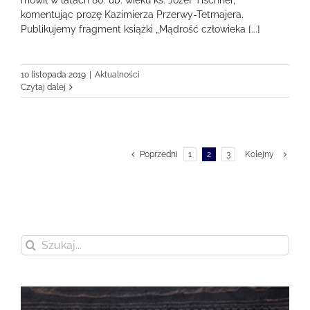
mówił w latach 80. ub. wieku ks. Józef Tischner,
komentując prozę Kazimierza Przerwy-Tetmajera.
Publikujemy fragment książki „Mądrość człowieka [...]
10 listopada 2019
|
Aktualności
Czytaj dalej
Poprzedni
1
2
3
Kolejny
Szukaj