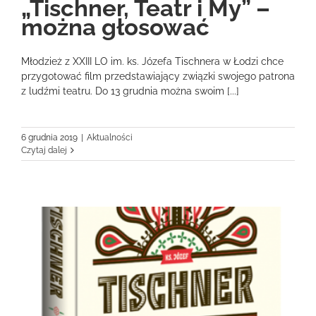
„Tischner, Teatr i My” –
można głosować
Młodzież z XXIII LO im. ks. Józefa Tischnera w Łodzi chce
przygotować film przedstawiający związki swojego patrona
z ludźmi teatru. Do 13 grudnia można swoim [...]
6 grudnia 2019
|
Aktualności
Czytaj dalej