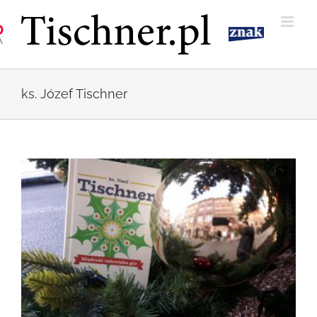
Przejdź
do
zawartości
ks. Józef Tischner