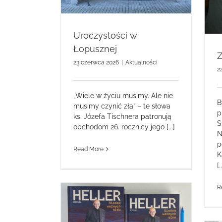
Uroczystości w
Łopusznej
Z
23 czerwca 2026
|
Aktualności
2
„Wiele w życiu musimy. Ale nie
B
musimy czynić zła” – te słowa
p
ks. Józefa Tischnera patronują
S
obchodom 26. rocznicy jego [...]
N
p
Read More
K
[.
R