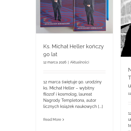
r kończy 90 lat
Nowy dokument o Tischnerze na
rocznicę urodzin
Ks. Michał Heller kończy
90 lat
12 marca 2026
|
Aktualności
T
12 marca świętuje 90. urodziny
u
ks. Michał Heller – wybitny
1
filozof i kosmolog, laureat
Nagrody Templetona, autor
licznych książek naukowych [...]
1
u
Read More
t