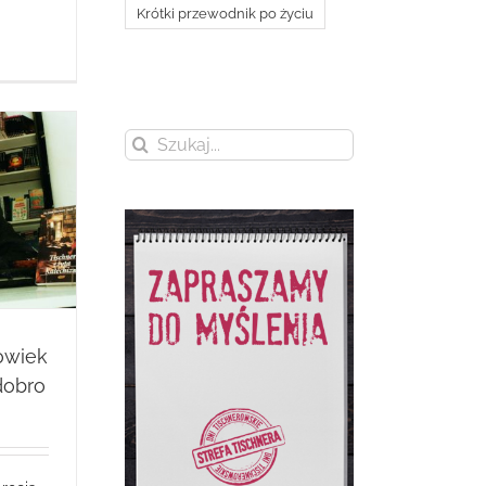
Krótki przewodnik po życiu
Szukaj
owiek
dobro