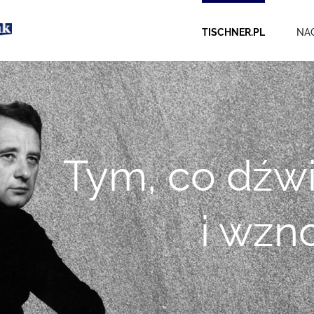
TISCHNER.PL
NA
Tym, co dźwi
i wzn