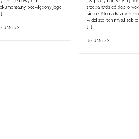
„W pracy nad własną dob
yemituje nowy film
trzeba widzieć dobro wok
okumentalny poświęcony jego
siebie. Kto na każdym kr
..]
widzi zło, ten myśli sobi
[...]
ead More
Read More