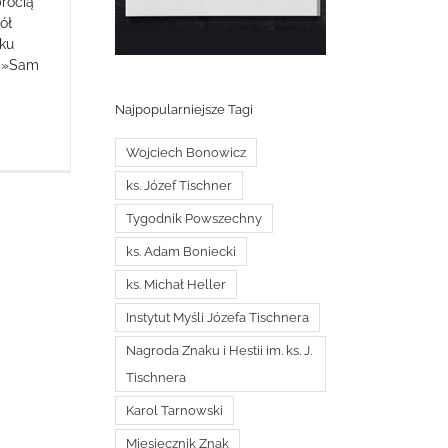
rocią
ół
oku
e: »Sam
Najpopularniejsze Tagi
Wojciech Bonowicz
ks. Józef Tischner
Tygodnik Powszechny
ks. Adam Boniecki
ks. Michał Heller
Instytut Myśli Józefa Tischnera
Nagroda Znaku i Hestii im. ks. J.
Tischnera
Karol Tarnowski
Miesięcznik Znak