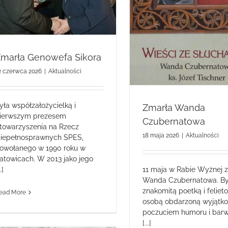
Zmarła Wanda Czubernatowa
marła Genowefa Sikora
2 czerwca 2026
|
Aktualności
yła współzałożycielką i
Zmarła Wanda
ierwszym prezesem
Czubernatowa
towarzyszenia na Rzecz
18 maja 2026
|
Aktualności
iepełnosprawnych SPES,
owołanego w 1990 roku w
atowicach. W 2013 jako jego
11 maja w Rabie Wyżnej 
..]
Wanda Czubernatowa. By
znakomitą poetką i felieto
ead More
osobą obdarzoną wyjąt
poczuciem humoru i bar
[...]