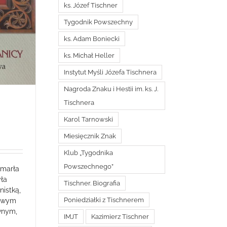
ks. Józef Tischner
Tygodnik Powszechny
ks. Adam Boniecki
ks. Michał Heller
Instytut Myśli Józefa Tischnera
Nagroda Znaku i Hestii im. ks. J.
Tischnera
Karol Tarnowski
Miesięcznik Znak
Klub „Tygodnika
Powszechnego”
zmarła
ła
Tischner. Biografia
nistką,
Poniedziałki z Tischnerem
kowym
wnym,
IMJT
Kazimierz Tischner