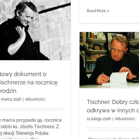
Read More
Tischner: Dobry człowiek odkrywa
w innych dobro
Nowy dokument o
ischnerze na rocznicę
rodzin
1 marca 2026
|
Aktualności
Tischner: Dobry czł
odkrywa w innych 
11 lutego 2026
|
Aktualności
2 marca przypada 95. rocznica
rodzin ks. Józefa Tischnera. Z
ej okazji Telewizja Polska