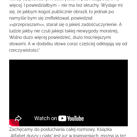
więcej. I powiedziałbym – nie ma też skruchy. Wydaje mi
się, że jakbym kogoś publicznie obraził, to jednak po
namyśle bym się zreflektował, powiedział
>>przepraszam<<, starał się o jakieś zadośćuczynienie. A
ludzie jakby nie czuli jakiejś takiej niewygody moralnej…
Wolno dużo więcej powiedzieć, dużo mocniejszymi
słowami. A w dodatku słowa coraz częściej odklejają się od
rzeczywistości.”
Zachęcamy do posłuchania całej rozmowy. Książka
„Alfabet duszy i ciała” jest już w księgarniach, można ją też