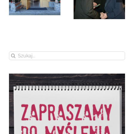
Zmarła Genowefa
Sikora
Zmarła Wanda
Czubernatowa
Szukaj