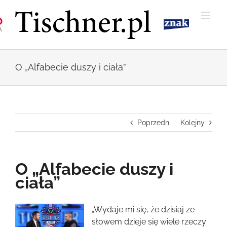
Przejdź
do
zawartości
O „Alfabecie duszy i ciała”
Poprzedni
Kolejny
O „Alfabecie duszy i
ciała”
Pokaż
„Wydaje mi się, że dzisiaj ze
większy
słowem dzieje się wiele rzeczy