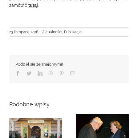
zamówić
tutaj
.
23 listopada 2018
|
Aktualności
,
Publikacje
Podziel się ze znajomymi!
Facebook
Twitter
LinkedIn
WhatsApp
Pinterest
Email
Podobne wpisy