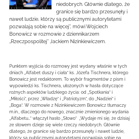
obrazek
niedobrych. Głównie dlatego, że
granice się bardzo przesunęły i
nawet ludzie, którzy są publicznymi autorytetami
pozwalają sobie na więcej”, mówi Wojciech
Bonowicz w rozmowie z dziennikarzem
„Rzeczpospolitej” Jackiem Nizinkiewiczem.
Punktem wyjścia do rozmowy jest wydany właśnie w tych
dniach „Alfabet duszy i ciała” ks. Józefa Tischnera, którego
Bonowicz jest redaktorem. To wybór fragmentów z pism i
wypowiedzi ks. Tischnera, ułożonych w hasła dotyczące
rożnych aspektów ludzkiego życia: od „Spotkania” i
„Miłości”, przez „Władzę” i „Patriotyzm”, do „Nadziei” i
„Boga”. W rozmowie z Nizinkiewiczem Bonowicz tłumaczy
m.in., dlaczego do nowego, znacznie zmienionego wydania
„Alfabetu…” włączył hasło „Słowo” „Wydaje mi się, że dzisiaj
ze słowem dzieje się wiele rzeczy niedobrych. Głównie
dlatego, że granice się bardzo przesunęły i nawet ludzie,
którzy są publicznymi autorytetami pozwalają sobie na