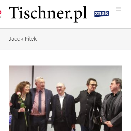
Przejdź
do
zawartości
Jacek Filek