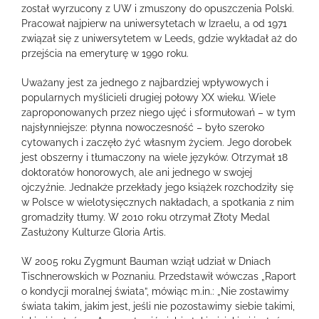
został wyrzucony z UW i zmuszony do opuszczenia Polski.
Pracował najpierw na uniwersytetach w Izraelu, a od 1971
związał się z uniwersytetem w Leeds, gdzie wykładał aż do
przejścia na emeryturę w 1990 roku.
Uważany jest za jednego z najbardziej wpływowych i
popularnych myślicieli drugiej połowy XX wieku. Wiele
zaproponowanych przez niego ujęć i sformułowań – w tym
najsłynniejsze: płynna nowoczesność – było szeroko
cytowanych i zaczęło żyć własnym życiem. Jego dorobek
jest obszerny i tłumaczony na wiele języków. Otrzymał 18
doktoratów honorowych, ale ani jednego w swojej
ojczyźnie. Jednakże przekłady jego książek rozchodziły się
w Polsce w wielotysięcznych nakładach, a spotkania z nim
gromadziły tłumy. W 2010 roku otrzymał Złoty Medal
Zasłużony Kulturze Gloria Artis.
W 2005 roku Zygmunt Bauman wziął udział w Dniach
Tischnerowskich w Poznaniu. Przedstawił wówczas „Raport
o kondycji moralnej świata”, mówiąc m.in.: „Nie zostawimy
świata takim, jakim jest, jeśli nie pozostawimy siebie takimi,