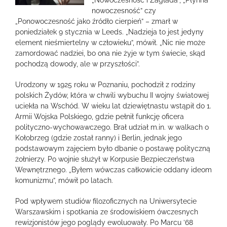
„Nowoczesność i Zagłada”, „Płynna
nowoczesność” czy
„Ponowoczesność jako źródło cierpień” – zmarł w
poniedziałek 9 stycznia w Leeds. „Nadzieja to jest jedyny
element nieśmiertelny w człowieku”, mówił. „Nic nie może
zamordować nadziei, bo ona nie żyje w tym świecie, skąd
pochodzą dowody, ale w przyszłości”.
Urodzony w 1925 roku w Poznaniu, pochodził z rodziny
polskich Żydów, która w chwili wybuchu II wojny światowej
uciekła na Wschód. W wieku lat dziewiętnastu wstąpił do 1.
Armii Wojska Polskiego, gdzie pełnił funkcję oficera
polityczno-wychowawczego. Brał udział m.in. w walkach o
Kołobrzeg (gdzie został ranny) i Berlin, jednak jego
podstawowym zajęciem było dbanie o postawę polityczną
żołnierzy. Po wojnie służył w Korpusie Bezpieczeństwa
Wewnętrznego. „Byłem wówczas całkowicie oddany ideom
komunizmu”, mówił po latach.
Pod wpływem studiów filozoficznych na Uniwersytecie
Warszawskim i spotkania ze środowiskiem ówczesnych
rewizjonistów jego poglądy ewoluowały. Po Marcu ’68