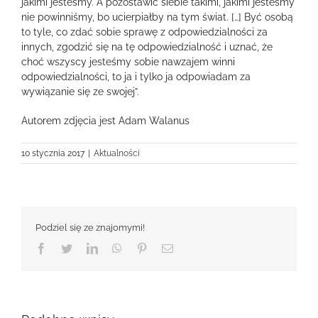
jakimi jesteśmy. A pozostawić siebie takimi, jakimi jesteśmy
nie powinniśmy, bo ucierpiałby na tym świat. […] Być osobą
to tyle, co zdać sobie sprawę z odpowiedzialności za
innych, zgodzić się na tę odpowiedzialność i uznać, że
choć wszyscy jesteśmy sobie nawzajem winni
odpowiedzialności, to ja i tylko ja odpowiadam za
wywiązanie się ze swojej”.
Autorem zdjęcia jest Adam Walanus
10 stycznia 2017
|
Aktualności
Podziel się ze znajomymi!
Facebook
Twitter
LinkedIn
WhatsApp
Pinterest
Email