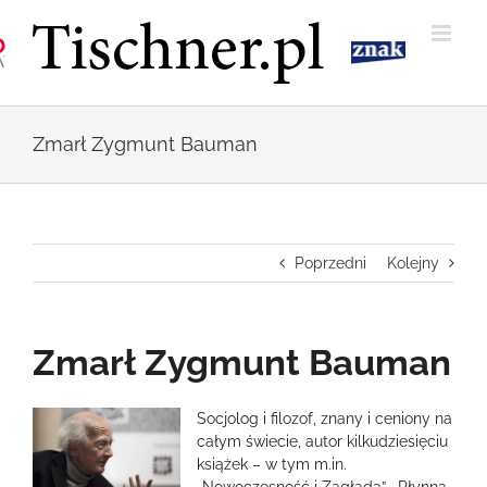
Przejdź
do
zawartości
Zmarł Zygmunt Bauman
Poprzedni
Kolejny
Zmarł Zygmunt Bauman
Pokaż
Socjolog i filozof, znany i ceniony na
większy
całym świecie, autor kilkudziesięciu
obrazek
książek – w tym m.in.