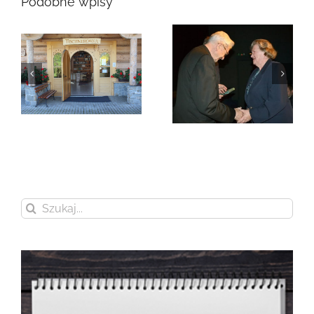
Podobne wpisy
Zmarła Genowefa
Sikora
Zmarła Wanda
Czubernatowa
Szukaj