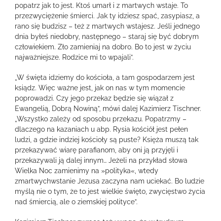
popatrz jak to jest. Ktoś umarł i z martwych wstaje. To
przezwyciężenie śmierci. Jak ty idziesz spać, zasypiasz, a
rano się budzisz – też z martwych wstajesz. Jeśli jednego
dnia byłeś niedobry, następnego – staraj się być dobrym
człowiekiem. Zło zamieniaj na dobro. Bo to jest w życiu
najważniejsze. Rodzice mi to wpajali”.
„W święta idziemy do kościoła, a tam gospodarzem jest
ksiądz. Więc ważne jest, jak on nas w tym momencie
poprowadzi. Czy jego przekaz będzie się wiązał z
Ewangelią, Dobrą Nowiną”, mówi dalej Kazimierz Tischner.
„Wszystko zależy od sposobu przekazu. Popatrzmy –
dlaczego na kazaniach u abp. Rysia kościół jest pełen
ludzi, a gdzie indziej kościoły są puste? Księża muszą tak
przekazywać wiarę parafianom, aby oni ją przyjęli i
przekazywali ją dalej innym… Jeżeli na przykład słowa
Wielka Noc zamienimy na »polityka«, wtedy
zmartwychwstanie Jezusa zaczyna nam uciekać. Bo ludzie
myślą nie o tym, że to jest wielkie święto, zwycięstwo życia
nad śmiercią, ale o ziemskiej polityce”.