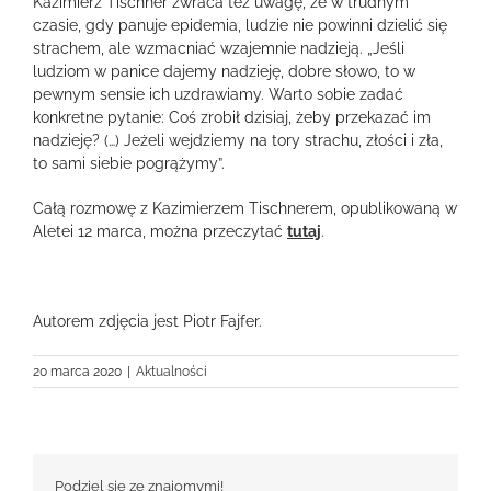
Kazimierz Tischner zwraca też uwagę, że w trudnym
czasie, gdy panuje epidemia, ludzie nie powinni dzielić się
strachem, ale wzmacniać wzajemnie nadzieją. „Jeśli
ludziom w panice dajemy nadzieję, dobre słowo, to w
pewnym sensie ich uzdrawiamy. Warto sobie zadać
konkretne pytanie: Coś zrobił dzisiaj, żeby przekazać im
nadzieję? (…) Jeżeli wejdziemy na tory strachu, złości i zła,
to sami siebie pogrążymy”.
Całą rozmowę z Kazimierzem Tischnerem, opublikowaną w
Aletei 12 marca, można przeczytać
tutaj
.
Autorem zdjęcia jest Piotr Fajfer.
20 marca 2020
|
Aktualności
Podziel się ze znajomymi!