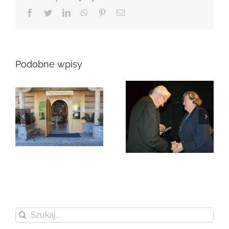
Facebook
Twitter
LinkedIn
WhatsApp
Pinterest
Email
Podobne wpisy
Zmarła Genowefa
Sikora
Zmarła Wanda
Czubernatowa
Szukaj