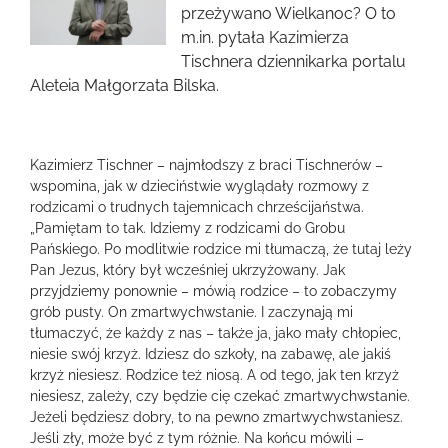
obrazek
przeżywano Wielkanoc? O to
m.in. pytała Kazimierza
Tischnera dziennikarka portalu
Aleteia Małgorzata Bilska.
Kazimierz Tischner – najmłodszy z braci Tischnerów –
wspomina, jak w dzieciństwie wyglądały rozmowy z
rodzicami o trudnych tajemnicach chrześcijaństwa.
„Pamiętam to tak. Idziemy z rodzicami do Grobu
Pańskiego. Po modlitwie rodzice mi tłumaczą, że tutaj leży
Pan Jezus, który był wcześniej ukrzyżowany. Jak
przyjdziemy ponownie – mówią rodzice – to zobaczymy
grób pusty. On zmartwychwstanie. I zaczynają mi
tłumaczyć, że każdy z nas – także ja, jako mały chłopiec,
niesie swój krzyż. Idziesz do szkoły, na zabawę, ale jakiś
krzyż niesiesz. Rodzice też niosą. A od tego, jak ten krzyż
niesiesz, zależy, czy będzie cię czekać zmartwychwstanie.
Jeżeli będziesz dobry, to na pewno zmartwychwstaniesz.
Jeśli zły, może być z tym różnie. Na końcu mówili –