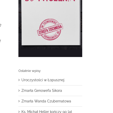
ę
z
Ostatnie wpisy
Uroczystości w Łopusznej
Zmarła Genowefa Sikora
.
Zmarła Wanda Czubernatowa
Ks. Michał Heller kończy 90 lat