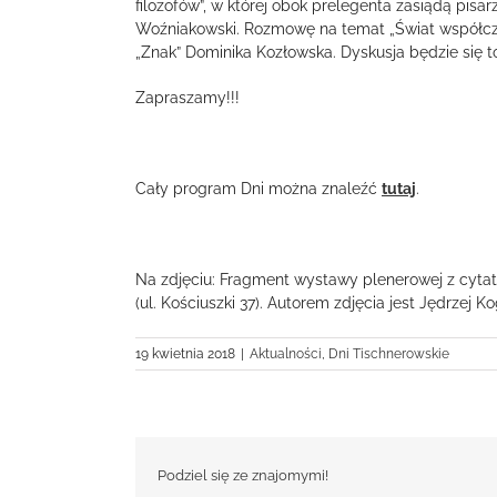
filozofów”, w której obok prelegenta zasiądą pisa
Woźniakowski. Rozmowę na temat „Świat współcz
„Znak” Dominika Kozłowska. Dyskusja będzie się t
Zapraszamy!!!
Cały program Dni można znaleźć
tutaj
.
Na zdjęciu: Fragment wystawy plenerowej z cyta
(ul. Kościuszki 37). Autorem zdjęcia jest Jędrzej Ko
19 kwietnia 2018
|
Aktualności
,
Dni Tischnerowskie
Podziel się ze znajomymi!