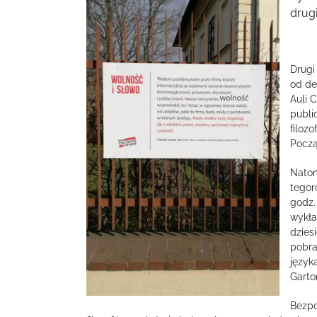
obrazek
drug
Drugi
od de
Auli 
publi
filoz
Począ
Natom
tegor
godz.
wykła
dzies
pobra
język
Garto
Bezpo