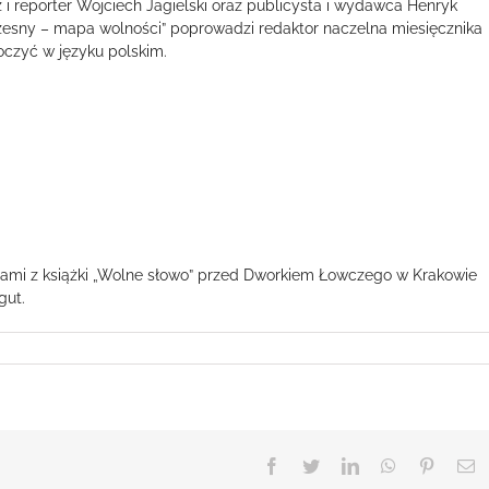
rz i reporter Wojciech Jagielski oraz publicysta i wydawca Henryk
esny – mapa wolności” poprowadzi redaktor naczelna miesięcznika
oczyć w języku polskim.
tami z książki „Wolne słowo” przed Dworkiem Łowczego w Krakowie
gut.
Facebook
Twitter
LinkedIn
WhatsApp
Pinteres
E