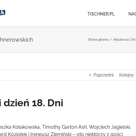
TISCHNER.PL
NA
schnerowskich
Strona główna
/
Aktualności
,
Dni
Poprzedni
Kolejny
dzień 18. Dni
eszka Kołakowska, Timothy Garton Ash, Wojciech Jagielski,
rd Koziołek i Ireneusz Ziemiński – oto niektórzy z gości