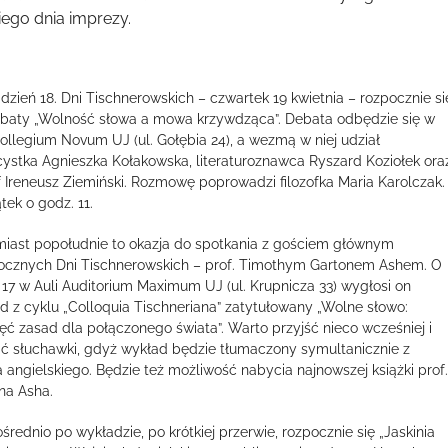
iego dnia imprezy.
 dzień 18. Dni Tischnerowskich – czwartek 19 kwietnia – rozpocznie si
baty „Wolność słowa a mowa krzywdząca”. Debata odbędzie się w
Collegium Novum UJ (ul. Gołębia 24), a wezmą w niej udział
cystka Agnieszka Kołakowska, literaturoznawca Ryszard Koziołek ora
of Ireneusz Ziemiński. Rozmowę poprowadzi filozofka Maria Karolczak.
tek o godz. 11.
iast popołudnie to okazja do spotkania z gościem głównym
ocznych Dni Tischnerowskich – prof. Timothym Gartonem Ashem. O
 17 w Auli Auditorium Maximum UJ (ul. Krupnicza 33) wygłosi on
d z cyklu „Colloquia Tischneriana” zatytułowany „Wolne słowo:
ięć zasad dla połączonego świata”. Warto przyjść nieco wcześniej i
ć słuchawki, gdyż wykład będzie tłumaczony symultanicznie z
a angielskiego. Będzie też możliwość nabycia najnowszej książki prof
na Asha.
średnio po wykładzie, po krótkiej przerwie, rozpocznie się „Jaskinia