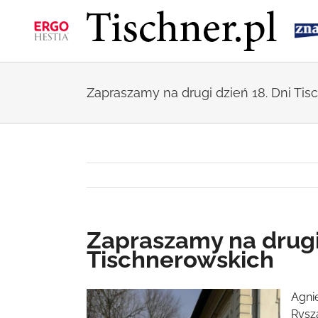
Przejdź
do
zawartości
Zapraszamy na drugi dzień 18. Dni Ti
Zapraszamy na drugi 
Tischnerowskich
Pokaż
Agni
większy
Rysza