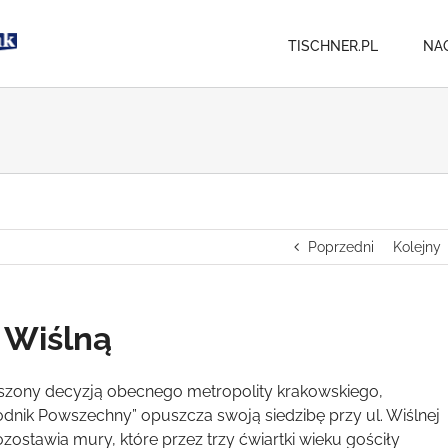
TISCHNER.PL
NA
Poprzedni
Kolejny
 Wiślną
zony decyzją obecnego metropolity krakowskiego,
odnik Powszechny” opuszcza swoją siedzibę przy ul. Wiślnej
ozostawia mury, które przez trzy ćwiartki wieku gościły