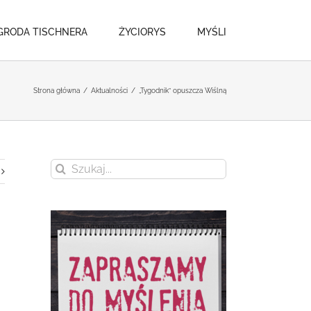
GRODA TISCHNERA
ŻYCIORYS
MYŚLI
Strona główna
/
Aktualności
/
„Tygodnik” opuszcza Wiślną
Szukaj