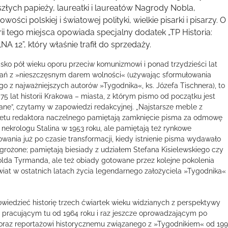
szłych papieży, laureatki i laureatów Nagrody Nobla,
wości polskiej i światowej polityki, wielkie pisarki i pisarzy. O
rii tego miejsca opowiada specjalny dodatek „TP Historia:
A 12”, który właśnie trafił do sprzedaży.
lisko pół wieku oporu przeciw komunizmowi i ponad trzydzieści lat
ń z »nieszczęsnym darem wolności« (używając sformułowania
go z najważniejszych autorów »Tygodnika«, ks. Józefa Tischnera), to
 75 lat historii Krakowa – miasta, z którym pismo od początku jest
ane”, czytamy w zapowiedzi redakcyjnej. „Najstarsze meble z
etu redaktora naczelnego pamiętają zamknięcie pisma za odmowę
 nekrologu Stalina w 1953 roku, ale pamiętają też rynkowe
owania już po czasie transformacji, kiedy istnienie pisma wydawało
agrożone; pamiętają biesiady z udziałem Stefana Kisielewskiego czy
lda Tyrmanda, ale też obiady gotowane przez kolejne pokolenia
świat w ostatnich latach życia legendarnego założyciela »Tygodnika«
iedzieć historię trzech ćwiartek wieku widzianych z perspektywy
 pracującym tu od 1964 roku i raz jeszcze oprowadzającym po
oraz reportażowi historycznemu związanego z »Tygodnikiem« od 199