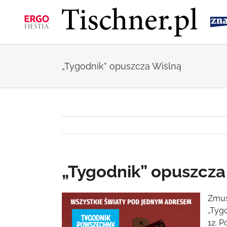
Przejdź
do
zawartości
„Tygodnik” opuszcza Wiślną
„Tygodnik” opuszcza
Pokaż
Zmus
większy
„Tyg
obrazek
12. P