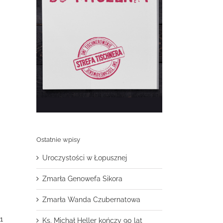
Ostatnie wpisy
Uroczystości w Łopusznej
Zmarła Genowefa Sikora
Zmarła Wanda Czubernatowa
1
Ks. Michał Heller kończy 90 lat