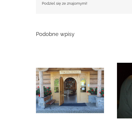
Podziel się ze znajomymi!
Podobne wpisy
i w Łopusznej
Zmarła Genowefa Sikora