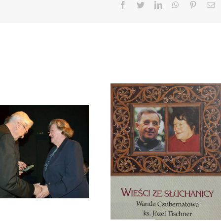
Facebook
Twitter
LinkedIn
WhatsApp
Pinteres
E
Zmarła Wanda Czubernatowa