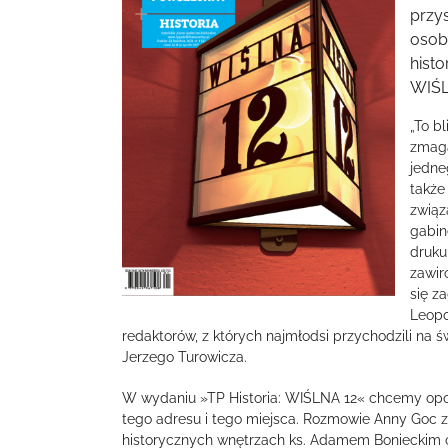
przy
osobo
histo
WIŚLN
„To b
zmaga
jedne
także
związ
gabin
druku
zawir
się z
Leopo
redaktorów, z których najmłodsi przychodzili na 
Jerzego Turowicza.
W wydaniu »TP Historia: WIŚLNA 12« chcemy opow
tego adresu i tego miejsca. Rozmowie Anny Goc z
historycznych wnętrzach ks. Adamem Bonieckim 