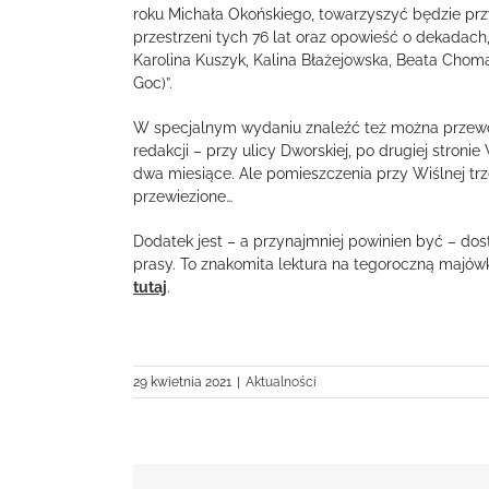
roku Michała Okońskiego, towarzyszyć będzie prz
przestrzeni tych 76 lat oraz opowieść o dekadac
Karolina Kuszyk, Kalina Błażejowska, Beata Chom
Goc)”.
W specjalnym wydaniu znaleźć też można przewodni
redakcji – przy ulicy Dworskiej, po drugiej stron
dwa miesiące. Ale pomieszczenia przy Wiślnej tr
przewiezione…
Dodatek jest – a przynajmniej powinien być – do
prasy. To znakomita lektura na tegoroczną majówkę
tutaj
.
29 kwietnia 2021
|
Aktualności