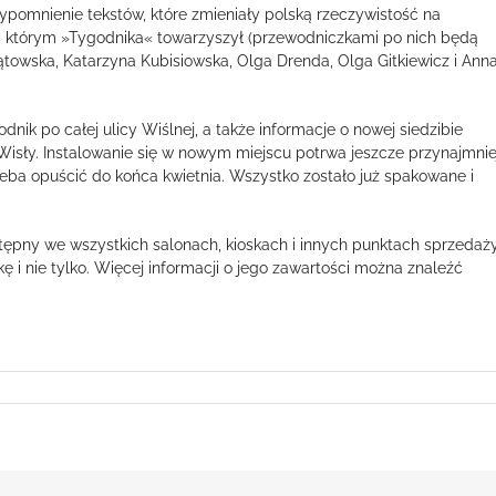
ypomnienie tekstów, które zmieniały polską rzeczywistość na
h, którym »Tygodnika« towarzyszył (przewodniczkami po nich będą
ątowska, Katarzyna Kubisiowska, Olga Drenda, Olga Gitkiewicz i Ann
k po całej ulicy Wiślnej, a także informacje o nowej siedzibie
ie Wisły. Instalowanie się w nowym miejscu potrwa jeszcze przynajmnie
zeba opuścić do końca kwietnia. Wszystko zostało już spakowane i
stępny we wszystkich salonach, kioskach i innych punktach sprzedaż
 i nie tylko. Więcej informacji o jego zawartości można znaleźć