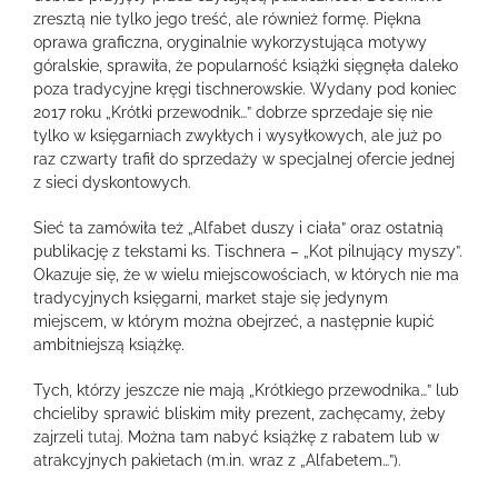
zresztą nie tylko jego treść, ale również formę. Piękna
oprawa graficzna, oryginalnie wykorzystująca motywy
góralskie, sprawiła, że popularność książki sięgnęła daleko
poza tradycyjne kręgi tischnerowskie. Wydany pod koniec
2017 roku „Krótki przewodnik…” dobrze sprzedaje się nie
tylko w księgarniach zwykłych i wysyłkowych, ale już po
raz czwarty trafił do sprzedaży w specjalnej ofercie jednej
z sieci dyskontowych.
Sieć ta zamówiła też „Alfabet duszy i ciała” oraz ostatnią
publikację z tekstami ks. Tischnera – „Kot pilnujący myszy”.
Okazuje się, że w wielu miejscowościach, w których nie ma
tradycyjnych księgarni, market staje się jedynym
miejscem, w którym można obejrzeć, a następnie kupić
ambitniejszą książkę.
Tych, którzy jeszcze nie mają „Krótkiego przewodnika…” lub
chcieliby sprawić bliskim miły prezent, zachęcamy, żeby
zajrzeli
tutaj
. Można tam nabyć książkę z rabatem lub w
atrakcyjnych pakietach (m.in. wraz z „Alfabetem…”).