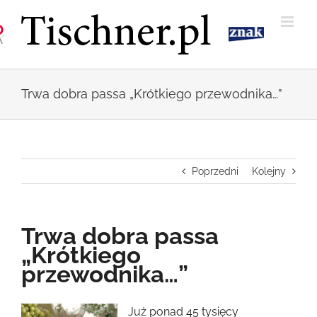
Przejdź
do
zawartości
Trwa dobra passa „Krótkiego przewodnika…”
Poprzedni
Kolejny
Trwa dobra passa
„Krótkiego
przewodnika…”
Pokaż
Już ponad 45 tysięcy