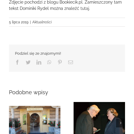
Zdjęcie pochodzi z blogu Bookiecik.pl. Zamieszczony tam
tekst Dominiki Rydel można znaleźć
tutaj
.
5 lipca 2019
|
Aktualności
Podziel się ze znajomymi!
Facebook
Twitter
LinkedIn
WhatsApp
Pinterest
Email
Podobne wpisy
Zmarła Genowefa
Sikora