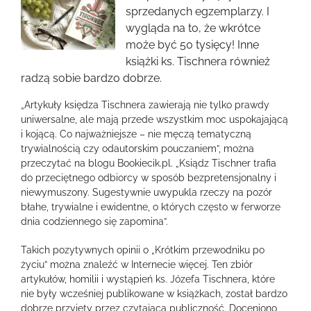
większy
sprzedanych egzemplarzy. I
obrazek
wygląda na to, że wkrótce
może być 50 tysięcy! Inne
książki ks. Tischnera również
radzą sobie bardzo dobrze.
„Artykuły księdza Tischnera zawierają nie tylko prawdy
uniwersalne, ale mają przede wszystkim moc uspokajającą
i kojącą. Co najważniejsze – nie męczą tematyczną
trywialnością czy odautorskim pouczaniem”, można
przeczytać na blogu Bookiecik.pl. „Ksiądz Tischner trafia
do przeciętnego odbiorcy w sposób bezpretensjonalny i
niewymuszony. Sugestywnie uwypukla rzeczy na pozór
błahe, trywialne i ewidentne, o których często w ferworze
dnia codziennego się zapomina”.
Takich pozytywnych opinii o „Krótkim przewodniku po
życiu” można znaleźć w Internecie więcej. Ten zbiór
artykułów, homilii i wystąpień ks. Józefa Tischnera, które
nie były wcześniej publikowane w książkach, został bardzo
dobrze przyjęty przez czytającą publiczność. Doceniono