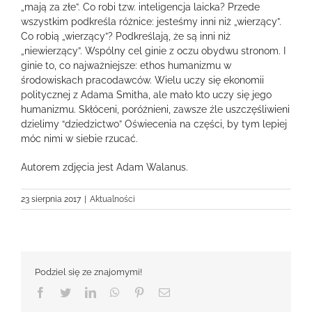
„mają za złe”. Co robi tzw. inteligencja laicka? Przede
wszystkim podkreśla różnice: jesteśmy inni niż „wierzący”.
Co robią „wierzący”? Podkreślają, że są inni niż
„niewierzący”. Wspólny cel ginie z oczu obydwu stronom. I
ginie to, co najważniejsze: ethos humanizmu w
środowiskach pracodawców. Wielu uczy się ekonomii
politycznej z Adama Smitha, ale mało kto uczy się jego
humanizmu. Skłóceni, poróżnieni, zawsze źle uszczęśliwieni
dzielimy “dziedzictwo” Oświecenia na części, by tym lepiej
móc nimi w siebie rzucać.
Autorem zdjęcia jest Adam Walanus.
23 sierpnia 2017
|
Aktualności
Podziel się ze znajomymi!
Facebook
Twitter
LinkedIn
WhatsApp
Pinterest
Email