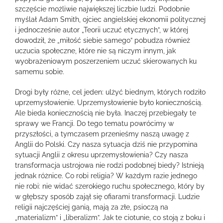
szczęście możliwie największej liczbie ludzi. Podobnie
myślał Adam Smith, ojciec angielskiej ekonomii politycznej
i jednocześnie autor „Teorii uczuć etycznych”, w której
dowodził, że „miłość siebie samego” pobudza również
uczucia społeczne, które nie są niczym innym, jak
wyobrażeniowym poszerzeniem uczuć skierowanych ku
samemu sobie.
Drogi były różne, cel jeden: ulżyć biednym, których rodziło
uprzemysłowienie. Uprzemysłowienie było koniecznością.
Ale bieda koniecznością nie była. Inaczej przebiegały te
sprawy we Francji. Do tego tematu powrócimy w
przyszłości, a tymczasem przenieśmy naszą uwagę z
Anglii do Polski. Czy nasza sytuacja dziś nie przypomina
sytuacji Anglii z okresu uprzemysłowienia? Czy nasza
transformacja ustrojowa nie rodzi podobnej biedy? Istnieją
jednak różnice. Co robi religia? W każdym razie jednego
nie robi: nie widać szerokiego ruchu społecznego, który by
w głębszy sposób zajął się ofiarami transformacji. Ludzie
religii najczęściej ganią, mają za złe, psioczą na
„materializm” i „liberalizm”. Jak te ciotunie, co stoją z boku i