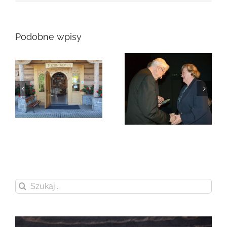
Podobne wpisy
Zmarła Genowefa
Sikora
Zmarła Wanda
Czubernatowa
Szukaj