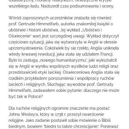
totalitaryzmy, moralny relatywizm, nihilistyczne krytyki
wszelkiego ładu. Nadszedł czas podsumowania i oceny.
Wśród zaproszonych uczestników znalazła się również
prof. Gertrude Himmelfarb, autorka znakomitej książki o
ubóstwie i historii ubóstwa. Jej wykład „Ubóstwo i
Oświecenie” wart jest szczególnej uwagi. Wykład dotyczył
częściowo sytuacji, jaka się wytworzyła w Anglii w okresie
uprzemysłowienia. Cokolwiek by się rzekło, Anglia uniknęła
wtedy krwawej rewolucji, jaka stała się udziałem Francji.
Było to zasługą „nowego humanitaryzmu”, jaki wykształcił
się w Anglii w wyniku wspólnych wysiłków ludzi religii oraz
przedstawicieli etyki laickiej. Oświeceniowa Anglia stała się
rzadkim przykładem porozumienia i współpracy ruchów
laickich i religijnych. Słuchając wywodów prof. Gertrudy
Himmelfarb, zadawałem sobie pytanie: dlaczego nie może
być tak w Polsce?
Dla ruchów religijnych ogromne znaczenie ma postać
Johna Wesley’a, który w 1738 r. przeżył nawrócenie
religijne. Jako zadanie postawił sobie mówienie o Biblii
biednym, bowiem “biedni to także chrześcijanie”. Ponieważ