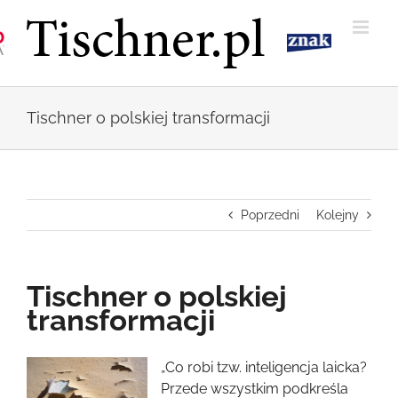
Przejdź
do
zawartości
Tischner o polskiej transformacji
Poprzedni
Kolejny
Tischner o polskiej
transformacji
Pokaż
„Co robi tzw. inteligencja laicka?
większy
Przede wszystkim podkreśla