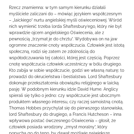
Rzecz znamienna: w tym samym kierunku działali
myśliciele zaliczani do – mówiąc językiem współczesnym
– „laickiego” nurtu angielskiej myśli oświeceniowej. Wśród
nich wymienić trzeba lorda Shaftesbury’ego, który nie był
wprawdzie ojcem angielskiego Oświecenia, ale z
pewnością „trzymał je do chrztu”. Wydobywa on na jaw
ogromne znaczenie cnoty współczucia. Człowiek jest istotą
społeczną, rodzi się zatem ze zdolnością do
współodczuwania tej całości, której jest częścią. Poprzez
cnotę współczucia człowiek uczestniczy w bólu drugiego.
Kto zabija w sobie współczucie, godzi we własną naturę; to
prowadzi do okrucieństwa i bestialstwa. Lord Shaftesbury
dokonuje przekształcenia obowiązku religijnego w laicką
pasję. W podobnym kierunku idzie David Hume. Anglicy
spierali się tylko o jedno: czy współczucie jest ubocznym
produktem własnego interesu, czy raczej samoistną cnotą.
Thomas Hobbes przychylał się do pierwszego stanowiska,
lord Shaftesbury do drugiego, a Francis Hutcheson – inna
wpływowa postać ówczesnego Oświecenia – głosił, że
człowiek posiada wrodzony „zmysł moralny”, który
popycha go do tego, by dawał możliwie największe