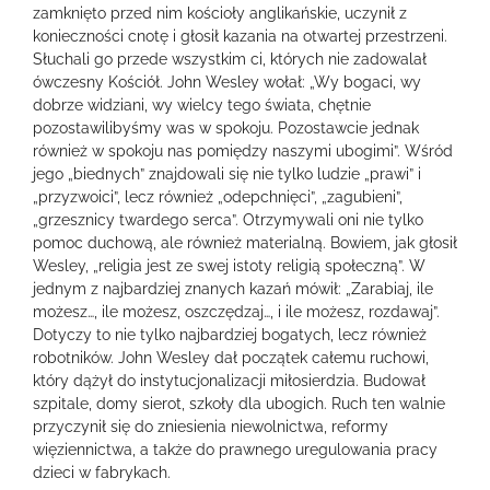
zamknięto przed nim kościoły anglikańskie, uczynił z
konieczności cnotę i głosił kazania na otwartej przestrzeni.
Słuchali go przede wszystkim ci, których nie zadowalał
ówczesny Kościół. John Wesley wołał: „Wy bogaci, wy
dobrze widziani, wy wielcy tego świata, chętnie
pozostawilibyśmy was w spokoju. Pozostawcie jednak
również w spokoju nas pomiędzy naszymi ubogimi”. Wśród
jego „biednych” znajdowali się nie tylko ludzie „prawi” i
„przyzwoici”, lecz również „odepchnięci”, „zagubieni”,
„grzesznicy twardego serca”. Otrzymywali oni nie tylko
pomoc duchową, ale również materialną. Bowiem, jak głosił
Wesley, „religia jest ze swej istoty religią społeczną”. W
jednym z najbardziej znanych kazań mówił: „Zarabiaj, ile
możesz…, ile możesz, oszczędzaj…, i ile możesz, rozdawaj”.
Dotyczy to nie tylko najbardziej bogatych, lecz również
robotników. John Wesley dał początek całemu ruchowi,
który dążył do instytucjonalizacji miłosierdzia. Budował
szpitale, domy sierot, szkoły dla ubogich. Ruch ten walnie
przyczynił się do zniesienia niewolnictwa, reformy
więziennictwa, a także do prawnego uregulowania pracy
dzieci w fabrykach.