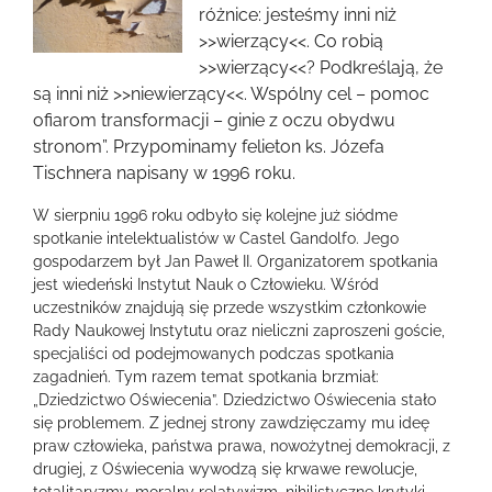
obrazek
różnice: jesteśmy inni niż
>>wierzący<<. Co robią
>>wierzący<<? Podkreślają, że
są inni niż >>niewierzący<<. Wspólny cel – pomoc
ofiarom transformacji – ginie z oczu obydwu
stronom”. Przypominamy felieton ks. Józefa
Tischnera napisany w 1996 roku.
W sierpniu 1996 roku odbyło się kolejne już siódme
spotkanie intelektualistów w Castel Gandolfo. Jego
gospodarzem był Jan Paweł II. Organizatorem spotkania
jest wiedeński Instytut Nauk o Człowieku. Wśród
uczestników znajdują się przede wszystkim członkowie
Rady Naukowej Instytutu oraz nieliczni zaproszeni goście,
specjaliści od podejmowanych podczas spotkania
zagadnień. Tym razem temat spotkania brzmiał:
„Dziedzictwo Oświecenia”. Dziedzictwo Oświecenia stało
się problemem. Z jednej strony zawdzięczamy mu ideę
praw człowieka, państwa prawa, nowożytnej demokracji, z
drugiej, z Oświecenia wywodzą się krwawe rewolucje,