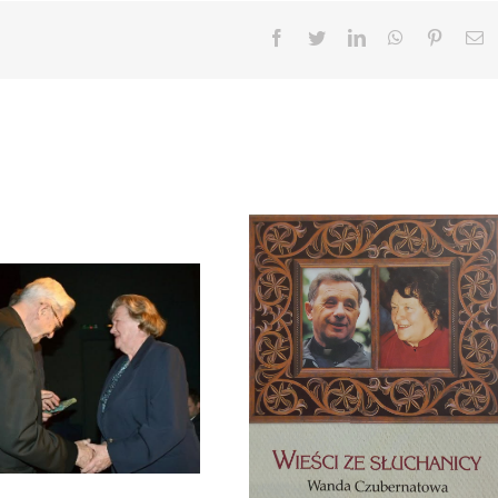
Facebook
Twitter
LinkedIn
WhatsApp
Pinteres
E
Zmarła Wanda Czubernatowa