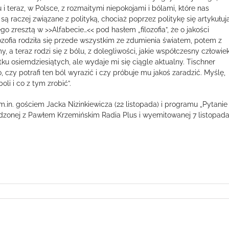
 teraz, w Polsce, z rozmaitymi niepokojami i bólami, które nas
 są raczej związane z polityką, chociaż poprzez politykę się artykułują
 zresztą w >>Alfabecie…<< pod hasłem „filozofia”, że o jakości
ilozofia rodziła się przede wszystkim ze zdumienia światem, potem z
, a teraz rodzi się z bólu, z dolegliwości, jakie współczesny człowie
 osiemdziesiątych, ale wydaje mi się ciągle aktualny. Tischner
 to, czy potrafi ten ból wyrazić i czy próbuje mu jakoś zaradzić. Myślę,
boli i co z tym zrobić”.
in. gościem Jacka Nizinkiewicza (22 listopada) i programu „Pytanie
dzonej z Pawłem Krzemińskim Radia Plus i wyemitowanej 7 listopad