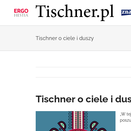
Przejdź
do
zawartości
Tischner o ciele i duszy
Tischner o ciele i du
Pokaż
„W tej
większy
poszu
obrazek