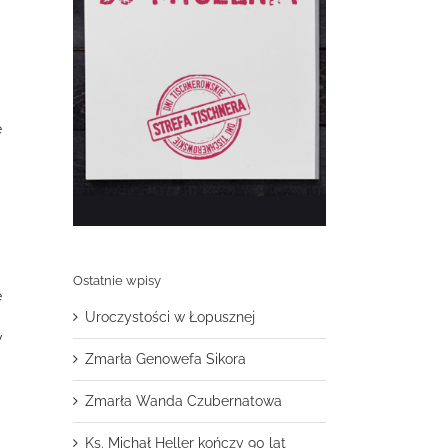
e
Ostatnie wpisy
e
Uroczystości w Łopusznej
w
Zmarła Genowefa Sikora
Zmarła Wanda Czubernatowa
Ks. Michał Heller kończy 90 lat