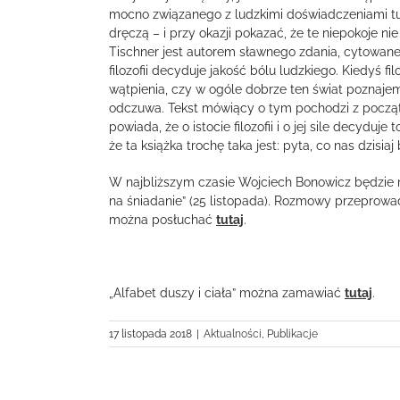
mocno związanego z ludzkimi doświadczeniami tu i
dręczą – i przy okazji pokazać, że te niepokoje nie
Tischner jest autorem sławnego zdania, cytowanego
filozofii decyduje jakość bólu ludzkiego. Kiedyś f
wątpienia, czy w ogóle dobrze ten świat poznajemy
odczuwa. Tekst mówiący o tym pochodzi z początku
powiada, że o istocie filozofii i o jej sile decyduje
że ta książka trochę taka jest: pyta, co nas dzisiaj 
W najbliższym czasie Wojciech Bonowicz będzie m.
na śniadanie” (25 listopada). Rozmowy przeprowa
można posłuchać
tutaj
.
„Alfabet duszy i ciała” można zamawiać
tutaj
.
17 listopada 2018
|
Aktualności
,
Publikacje