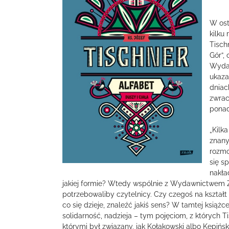
W ost
kilku
Tisch
Gór”,
Wydaw
ukazał
dniac
zwrac
ponad
„Kilk
znany
rozmo
się s
nakła
jakiej formie? Wtedy wspólnie z Wydawnictwem Zn
potrzebowaliby czytelnicy. Czy czegoś na kształ
co się dzieje, znaleźć jakiś sens? W tamtej książ
solidarność, nadzieja – tym pojęciom, z których T
którymi był związany, jak Kołakowski albo Kępińsk