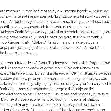
atnim czasie w mediach można było – i można będzie – posłuchać
 rozmów na temat najnowszej publikacji złożonej z tekstów ks. Józefa
nera. „Alfabet duszy i ciała” to trzecia część tryptyku „Mądrość Ludzi
 opublikowanego w ostatnich kilkunastu miesiącach przez
nictwo Znak. Serię otworzył „Krótki przewodnik po życiu”, następni
o się nowe wydanie „Historii filozofii po góralsku”, a w ostatnich
h do księgarń trafił „Alfabet…”. Książki mają charakterystyczną,
ającą uwagę szatę graficzną. „Krótki przewodnik…” i „Alfabet…” są
to bogato ilustrowane.
a lat temu ukazał się >>Alfabet Tischnera<< – mój wybór fragmentów
ch i nieznanych tekstów księdza”, mówi Wojciech Bonowicz w
wie z Martą Perchuć-Burzyńską dla Radia TOK FM. „Książka świetni
przedawała, ale w pewnym momencie przestano ją dodrukowywać,
d się wyczerpał i pojawiły się pytania, co dalej: czy wróci na rynek i 
ak zaczęliśmy się zastanawiać, czego dzisiaj najbardziej
t kompletnego obrazu Tischnera? Czy może podpowiedzi, jak w tym,
ce były teksty poświęcone nie tylko ogólnym ideom, jak dialog,
ischner jest znany – ale też konkretom, na przykład postaciom, z
i. Uznaliśmy, że dziś trzeba zrobić coś bardziej egzystencjalnego,