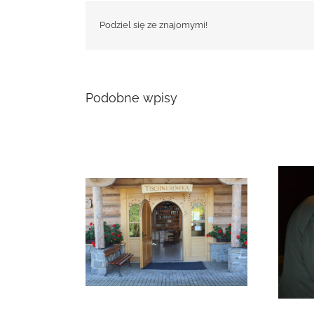
Podziel się ze znajomymi!
Podobne wpisy
i w Łopusznej
Zmarła Genowefa Sikora