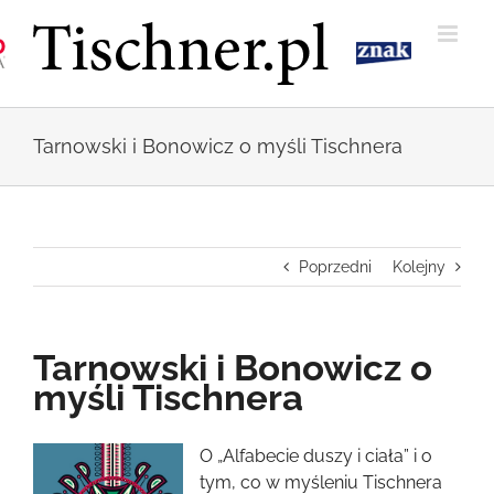
Przejdź
do
zawartości
Tarnowski i Bonowicz o myśli Tischnera
Poprzedni
Kolejny
Tarnowski i Bonowicz o
myśli Tischnera
Pokaż
O „Alfabecie duszy i ciała” i o
większy
tym, co w myśleniu Tischnera