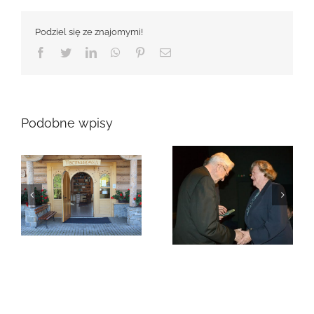
Podziel się ze znajomymi!
Facebook
Twitter
LinkedIn
WhatsApp
Pinterest
Email
Podobne wpisy
Zmarła Genowefa
Sikora
Zmarła Wanda
Czubernatowa