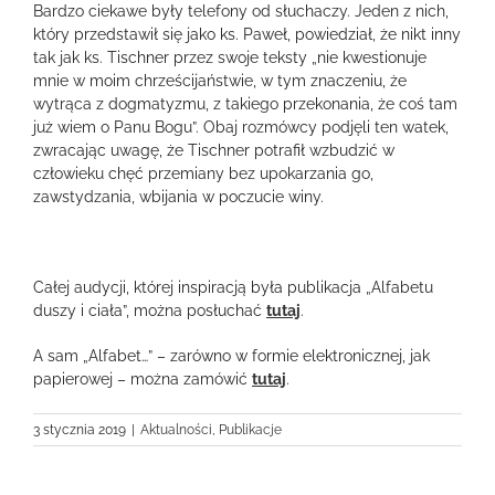
Bardzo ciekawe były telefony od słuchaczy. Jeden z nich,
który przedstawił się jako ks. Paweł, powiedział, że nikt inny
tak jak ks. Tischner przez swoje teksty „nie kwestionuje
mnie w moim chrześcijaństwie, w tym znaczeniu, że
wytrąca z dogmatyzmu, z takiego przekonania, że coś tam
już wiem o Panu Bogu”. Obaj rozmówcy podjęli ten watek,
zwracając uwagę, że Tischner potrafił wzbudzić w
człowieku chęć przemiany bez upokarzania go,
zawstydzania, wbijania w poczucie winy.
Całej audycji, której inspiracją była publikacja „Alfabetu
duszy i ciała”, można posłuchać
tutaj
.
A sam „Alfabet…” – zarówno w formie elektronicznej, jak
papierowej – można zamówić
tutaj
.
3 stycznia 2019
|
Aktualności
,
Publikacje