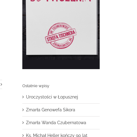
Ostatnie wpisy
Uroczystości w Łopusznej
Zmarła Genowefa Sikora
Zmarła Wanda Czubernatowa
Ks. Michał Heller kończy 90 lat