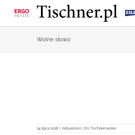
Przejdź
do
zawartości
Wolne słowo
wolności słowa
24 lipca 2018
|
Aktualności
,
Dni Tischnerowskie