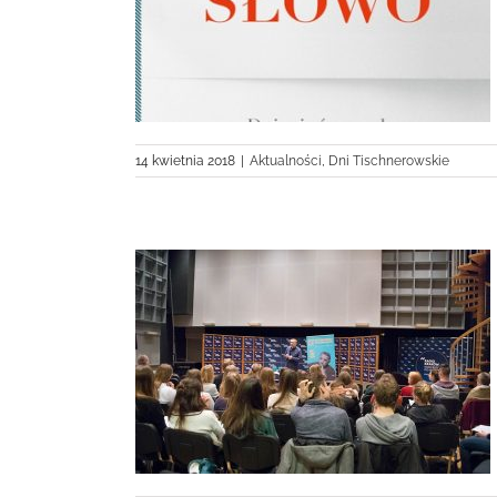
nym słowie” i
hnera
14 kwietnia 2018
|
Aktualności
,
Dni Tischnerowskie
Tischnera