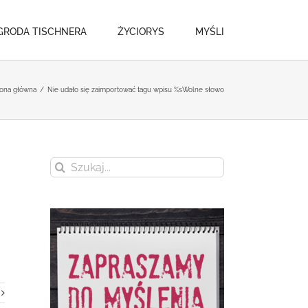
GRODA TISCHNERA
ŻYCIORYS
MYŚLI
rona główna
/
Nie udało się zaimportować tagu wpisu %s
Wolne słowo
Szukaj