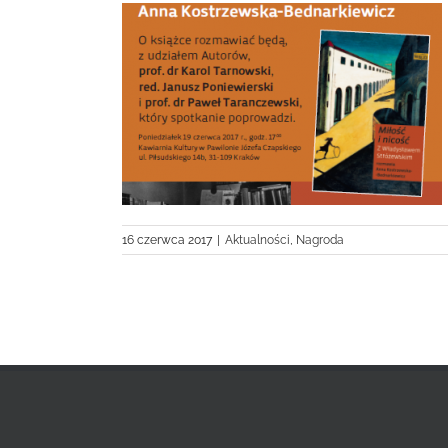
Władysława
go
16 czerwca 2017
|
Aktualności
,
Nagroda