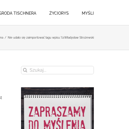
GRODA TISCHNERA
ŻYCIORYS
MYŚLI
wna
/
Nie udało się zaimportować tagu wpisu %s
Władysław Strożewski
Szukaj
st