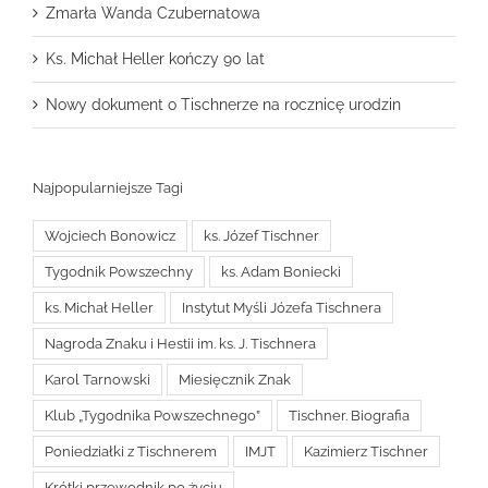
Zmarła Wanda Czubernatowa
Ks. Michał Heller kończy 90 lat
Nowy dokument o Tischnerze na rocznicę urodzin
Najpopularniejsze Tagi
Wojciech Bonowicz
ks. Józef Tischner
Tygodnik Powszechny
ks. Adam Boniecki
ks. Michał Heller
Instytut Myśli Józefa Tischnera
Nagroda Znaku i Hestii im. ks. J. Tischnera
Karol Tarnowski
Miesięcznik Znak
Klub „Tygodnika Powszechnego”
Tischner. Biografia
Poniedziałki z Tischnerem
IMJT
Kazimierz Tischner
Krótki przewodnik po życiu