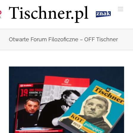
Przejdź
do
zawartości
Otwarte Forum Filozoficzne – OFF Tischner