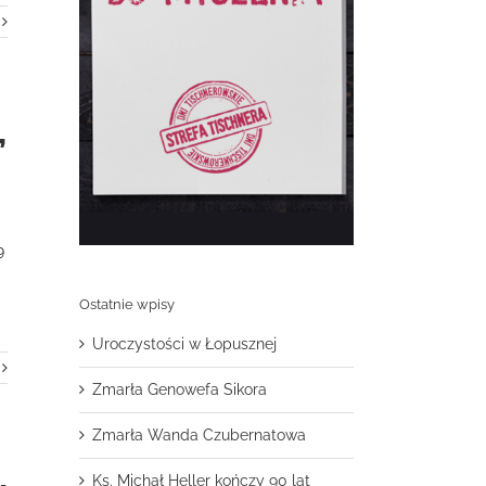
”
9
Ostatnie wpisy
Uroczystości w Łopusznej
Zmarła Genowefa Sikora
Zmarła Wanda Czubernatowa
Ks. Michał Heller kończy 90 lat