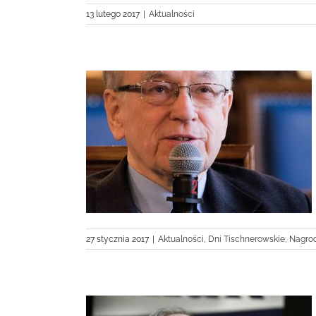
13 lutego 2017
|
Aktualności
 „Tygodnika
o”
27 stycznia 2017
|
Aktualności
,
Dni Tischnerowskie
,
Nagro