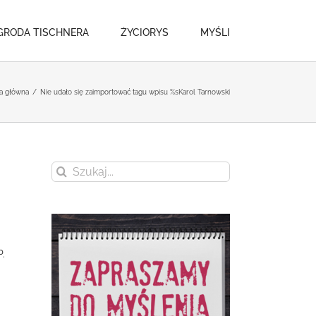
GRODA TISCHNERA
ŻYCIORYS
MYŚLI
a główna
/
Nie udało się zaimportować tagu wpisu %s
Karol Tarnowski
Szukaj
P.