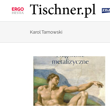
Przejdź
do
zawartości
Karol Tarnowski
arnowskiego