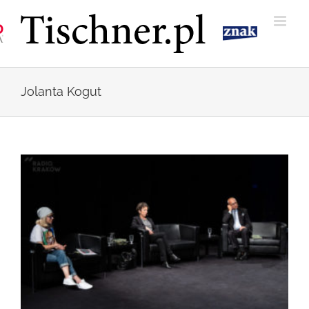
Przejdź
do
zawartości
Jolanta Kogut