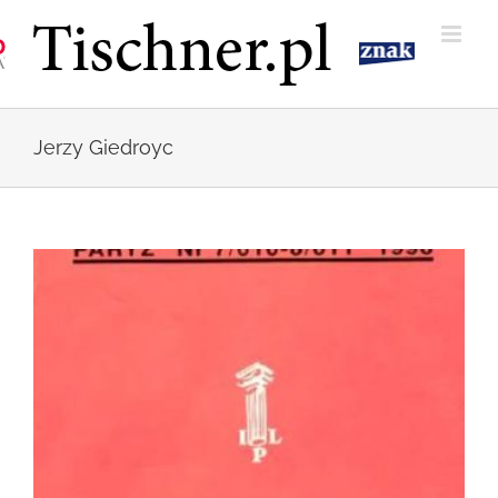
Przejdź
do
zawartości
Jerzy Giedroyc