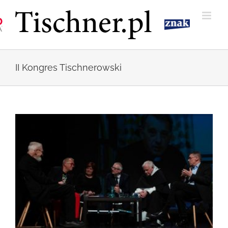
Przejdź
do
zawartości
II Kongres Tischnerowski