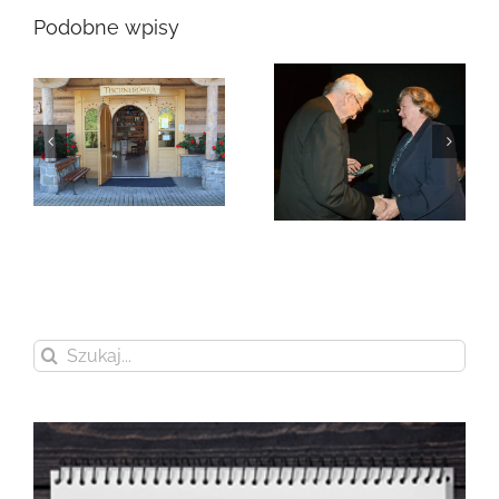
Podobne wpisy
Zmarła Genowefa
Sikora
Zmarła Wanda
Czubernatowa
Szukaj