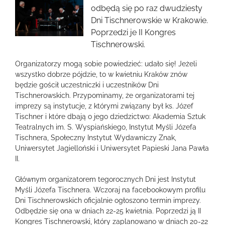
większy
odbędą się po raz dwudziesty
obrazek
Dni Tischnerowskie w Krakowie.
Poprzedzi je II Kongres
Tischnerowski.
Organizatorzy mogą sobie powiedzieć: udało się! Jeżeli
wszystko dobrze pójdzie, to w kwietniu Kraków znów
będzie gościł uczestniczki i uczestników Dni
Tischnerowskich. Przypominamy, że organizatorami tej
imprezy są instytucje, z którymi związany był ks. Józef
Tischner i które dbają o jego dziedzictwo: Akademia Sztuk
Teatralnych im. S. Wyspiańskiego, Instytut Myśli Józefa
Tischnera, Społeczny Instytut Wydawniczy Znak,
Uniwersytet Jagielloński i Uniwersytet Papieski Jana Pawła
II.
Głównym organizatorem tegorocznych Dni jest Instytut
Myśli Józefa Tischnera. Wczoraj na facebookowym profilu
Dni Tischnerowskich oficjalnie ogłoszono termin imprezy.
Odbędzie się ona w dniach 22-25 kwietnia. Poprzedzi ją II
Kongres Tischnerowski, który zaplanowano w dniach 20-22