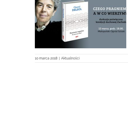
 w Polsce
10 marca 2018
|
Aktualności