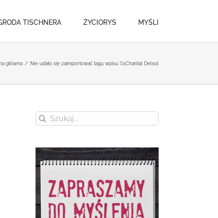
GRODA TISCHNERA
ŻYCIORYS
MYŚLI
na główna
/
Nie udało się zaimportować tagu wpisu %s
Chantal Delsol
Szukaj