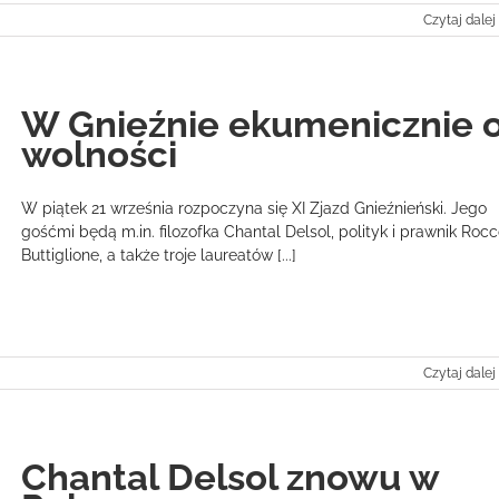
Czytaj dalej
W Gnieźnie ekumenicznie 
wolności
W piątek 21 września rozpoczyna się XI Zjazd Gnieźnieński. Jego
gośćmi będą m.in. filozofka Chantal Delsol, polityk i prawnik Roc
Buttiglione, a także troje laureatów [...]
Czytaj dalej
Chantal Delsol znowu w