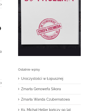
o
co
Ostatnie wpisy
Uroczystości w Łopusznej
Zmarła Genowefa Sikora
Zmarła Wanda Czubernatowa
Ks. Michał Heller kończy 90 lat