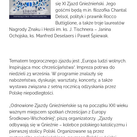
większy
się XI Zjazd Gnieźnieński. Jego
obrazek
gośćmi będą m.in. filozofka Chantal
Delsol, polityk i prawnik Rocco
Buttiglione, a także troje laureatów
Nagrody Znaku i Hestii im. ks. J. Tischnera – Janina
Ochojska, ks. Manfred Deselaers i Paweł Śpiewak.
Tematem tegorocznego zjazdu jest „Europa ludzi wolnych.
Inspirująca moc chrześcijaństwa”. Impreza potrwa do
niedzieli 23 września. W programie znalazły się
nabożeństwa, dyskusje, warsztaty, koncerty, a także
wystawa związana z setną rocznicą odzyskania przez
Polskę niepodległości.
„Odnowione Zjazdy Gnieźnieńskie są na początku XXI wieku
ważnym miejscem spotkań chrześcijan z Europy
Środkowo-Wschodniej”, piszą organizatorzy. „Zjazdy
odbywają się w Gnieźnie – kolebce polskiego katolicyzmu i
pierwszej stolicy Polski. Organizowane są przez