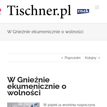
Przejdź
do
zawartości
W Gnieźnie ekumenicznie o wolności
Poprzedni
Kolejny
W Gnieźnie
ekumenicznie o
wolności
Pokaż
W piątek 21 września rozpoczyna