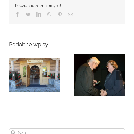
Podziel się ze znajomymi!
Facebook
Twitter
LinkedIn
WhatsApp
Pinterest
Email
Podobne wpisy
Zmarła Genowefa
Sikora
Zmarła Wanda
Czubernatowa
Szukaj