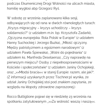
podczas Ekumenicznej Drogi Wolności na ulicach miasta,
homilię wygłosi abp Grzegorz Ryś.
W sobotę 22 września zaplanowano kilka sesji,
odbywających się od rana w dwóch równoległych turach:
„Kryzys migracyjny – kryzys uchodźczy – kryzys
solidarności?” (z udziałem m.in. bp. Krzysztofa Zadarki),
„Ojczyzna europejska. Rola Polski w Europie” (z udziałem
Hanny Suchockiej i Jerzego Buzka), „Miłość ojczyzny.
Między patriotyzmem a egoizmem narodowym” (z
udziałem Pawła Śpiewaka), „Wolni do pojednania” (z
udziałem ks. Manfreda Deselaersa), „Czy naprawdę na
pierwszym miejscu? Osoby z niepełnosprawnościami w
Kościele i społeczeństwie” (z udziałem Janiny Ochojskiej),
oraz „>>Młodsi bracia<< w starej Europie: razem, ale jak?”.
(Z informacji uzyskanych przez Tischner.pl wynika, że
udział Janiny Ochojskiej stoi pod znakiem zapytania, ze
względu na kłopoty zdrowotne zaproszonej.)
Rocco Buttiglione pojawi się w niedzielę 23 września na
spotkaniu zatytułowanym „>>Za wolność waszą i naszą<<.