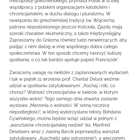
metropolitę gnieźnieńskiego, prymasa Polski w ścisłej
współpracy z polskimi organizacjami katolickimi i
chrześcijańskimi, w duchu dialogu i pluralizmu. W
nawiązaniu do gnieźnieńskiej tradycji św. Wojciecha,
patrona niepodzielonego jeszcze Kościoła, Zjazdy mają
szeroki charakter ekumeniczny, a także międzyreligijny.
Zapraszamy do Gniezna również ludzi niewierzących, aby
podjąć z nimi dialog w imię wspólnego dobra całego
społeczeństwa. W ten sposób chcemy tworzyć kulturę
spotkania, o co tak bardzo apeluje papież Franciszek”.
Zwracamy uwagę na niektóre z zaplanowanych wydarzeń.
I tak w piątek 21 września prof. Chantal Delsol weźmie
udział w spotkaniu zatytułowanym: „Kochaj i rób, co
chcesz? Wolność chrześcijańska w świecie, w którym
wszystko wolno”. Tego samego dnia otwarta zostanie
wystawa „Marzenia o wolności. W setną rocznicę
niepodległości”, w której wykorzystano teksty Bohdana
Cywińskiego, można będzie wziąć udział w jednym z
„warsztatów chrześcijańskiej nadziei” (ks. Manfred
Deselaers wraz z Joanną Barcik poprowadzą warsztat
zatytułowany „Auschwitz jako ostrzeżenie”), a wieczorem,