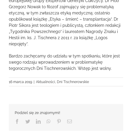
europejskiej Grupy Ekspertów Genetyki Cukrzycy. Dr Piotr
Grzegorz Nowak to filozof zajmujący się problematyką
etyczną, w tym zwłaszcza etyką medyczną; ostatnio
opublikował książkę „Etyka – śmierć – transplantacja”. Dr
Piotr Sikora jest teologiem i publicystą, członkiem redakcji
„Tygodnika Powszechnego” i laureatem Nagrody Znaku i
Hestii im. ks. J. Tischnera z 2011 r. za książkę „Logos
niepojęty”.
Bardzo zachęcamy do udziału w tym spotkaniu, które jest
swego rodzaju wprowadzeniem w problematykę
tegorocznych Dni Tischnerowskich. Wstęp jest wolny.
16 marca 2019
|
Aktualności
,
Dni Tischnerowskie
Podziel się ze znajomymi!
Facebook
Twitter
LinkedIn
WhatsApp
Pinterest
Email