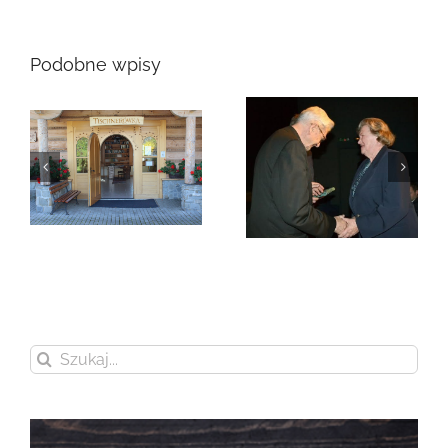
Podobne wpisy
Zmarła Genowefa
Sikora
Zmarła Wanda
Czubernatowa
Szukaj