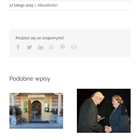
17 lutego 2019
|
Aktualności
Podziel się ze znajomymi!
Facebook
Twitter
LinkedIn
WhatsApp
Pinterest
Email
Podobne wpisy
Zmarła Genowefa
Sikora
Zmarła Wanda
Czubernatowa