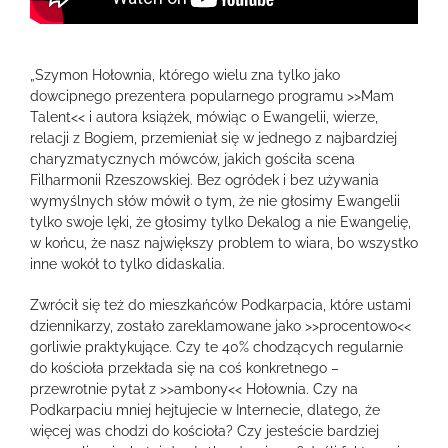
„Szymon Hołownia, którego wielu zna tylko jako
dowcipnego prezentera popularnego programu >>Mam
Talent<< i autora książek, mówiąc o Ewangelii, wierze,
relacji z Bogiem, przemieniał się w jednego z najbardziej
charyzmatycznych mówców, jakich gościła scena
Filharmonii Rzeszowskiej. Bez ogródek i bez używania
wymyślnych słów mówił o tym, że nie głosimy Ewangelii
tylko swoje lęki, że głosimy tylko Dekalog a nie Ewangelię,
w końcu, że nasz największy problem to wiara, bo wszystko
inne wokół to tylko didaskalia.
Zwrócił się też do mieszkańców Podkarpacia, które ustami
dziennikarzy, zostało zareklamowane jako >>procentowo<<
gorliwie praktykujące. Czy te 40% chodzących regularnie
do kościoła przekłada się na coś konkretnego –
przewrotnie pytał z >>ambony<< Hołownia. Czy na
Podkarpaciu mniej hejtujecie w Internecie, dlatego, że
więcej was chodzi do kościoła? Czy jesteście bardziej