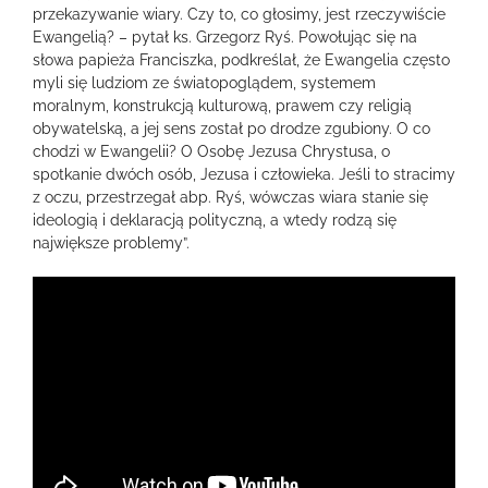
przekazywanie wiary. Czy to, co głosimy, jest rzeczywiście
Ewangelią? – pytał ks. Grzegorz Ryś. Powołując się na
słowa papieża Franciszka, podkreślał, że Ewangelia często
myli się ludziom ze światopoglądem, systemem
moralnym, konstrukcją kulturową, prawem czy religią
obywatelską, a jej sens został po drodze zgubiony. O co
chodzi w Ewangelii? O Osobę Jezusa Chrystusa, o
spotkanie dwóch osób, Jezusa i człowieka. Jeśli to stracimy
z oczu, przestrzegał abp. Ryś, wówczas wiara stanie się
ideologią i deklaracją polityczną, a wtedy rodzą się
największe problemy”.