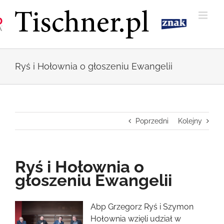
Przejdź
do
zawartości
Ryś i Hołownia o głoszeniu Ewangelii
Poprzedni
Kolejny
Ryś i Hołownia o
głoszeniu Ewangelii
Pokaż
Abp Grzegorz Ryś i Szymon
większy
Hołownia wzięli udział w