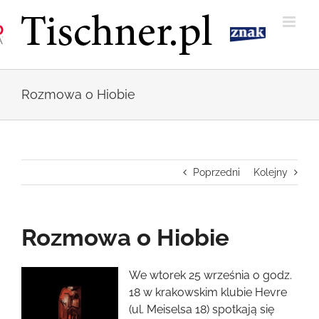
Przejdź
do
zawartości
Rozmowa o Hiobie
Poprzedni
Kolejny
Rozmowa o Hiobie
Pokaż
We wtorek 25 września o godz.
większy
18 w krakowskim klubie Hevre
obrazek
(ul. Meiselsa 18) spotkają się