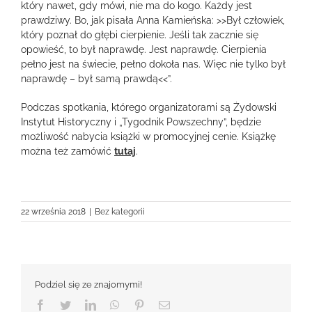
który nawet, gdy mówi, nie ma do kogo. Każdy jest
prawdziwy. Bo, jak pisała Anna Kamieńska: >>Był człowiek,
który poznał do głębi cierpienie. Jeśli tak zacznie się
opowieść, to był naprawdę. Jest naprawdę. Cierpienia
pełno jest na świecie, pełno dokoła nas. Więc nie tylko był
naprawdę – był samą prawdą<<”.
Podczas spotkania, którego organizatorami są Żydowski
Instytut Historyczny i „Tygodnik Powszechny”, będzie
możliwość nabycia książki w promocyjnej cenie. Książkę
można też zamówić
tutaj
.
22 września 2018
|
Bez kategorii
Podziel się ze znajomymi!
Facebook
Twitter
LinkedIn
WhatsApp
Pinterest
Email