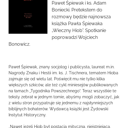
Paweł Śpiewak i ks. Adam
Boniecki. Pretekstem do
rozmowy będzie najnowsza
książka Pawła Śpiewaka
„Wieczny Hiob”. Spotkanie
poprowadzi Wojciech
Bonowicz.
Paweł Śpiewak, znany socjolog i publicysta, laureat m.in.
Nagrody Znaku i Hestii im. ks. J. Tischnera, tematem Hioba
zajmuje się od wielu lat. Poświęcił mu nie tylko kilka
większych szkiców, ale też cykl miniesejów publikowanych
na łamach „Tygodnika Powszechnego”. Teraz wszystkie te
teksty zebrał w jednym tomie, abyśmy mogli zobaczyć, jak
z wielu stron przypatruje się jednemu z najsłynniejszych
biblijnych bohaterów. Wydawcą książki jest Żydowski
Instytut Historyczny.
„Nawet jeżeli Hiob był postacią mityczną, nieistniejącą,