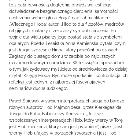
to z całą pewnością dogłębnie prawdziwe jest jego
doświadczenie bezgranicznego cierpienia, samotności
i milczenia wobec głosu Boga”, napisał na okładce
„Wiecznego Hioba” autor. „Hiob to dla filozofów, mędrców
religijnych, malarzy i rzeźbiarzy symbol cierpienia. Po
wojnie dla wielu pisarzy jego postać stała się symbolem
ocalałych. Poetka i eseistka Anna Kamieńska pytała, czym
jest drugie szczęście Hioba, który powrócił po czasach
Zagłady do pustego domu w żałobie po najbliższych
i >>zamordowanym narodzie<<. W tej książce opowiadam
o tym, jak żydowscy myśliciele od średniowiecza do dzisiaj
czytali Księgę Hioba. Być może spotkanie i konfrontacja ich
refleksji jest jednym z najbardziej fascynujących
seminariów ducha ludzkiego”.
Paweł Śpiewak w swoich interpretacjach sięga po bardzo
różnych autorów – od Majmonidesa, przez Kierkegaarda i
Junga, do Kafki, Bubera czy Korczaka. „Jest we
współczesnych interpretacjach Hiob, który wierzy w Torę,
jest Hiob milczenia, który sam jest pytaniem”, pisze. „Jest
wierny Hiob ufający w porządek stworzenia i jest Hiob,