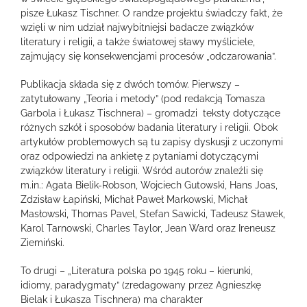
pisze Łukasz Tischner. O randze projektu świadczy fakt, że
wzięli w nim udział najwybitniejsi badacze związków
literatury i religii, a także światowej sławy myśliciele,
zajmujący się konsekwencjami procesów „odczarowania”.
Publikacja składa się z dwóch tomów. Pierwszy –
zatytułowany „Teoria i metody” (pod redakcją Tomasza
Garbola i Łukasz Tischnera) – gromadzi teksty dotyczące
różnych szkół i sposobów badania literatury i religii. Obok
artykułów problemowych są tu zapisy dyskusji z uczonymi
oraz odpowiedzi na ankietę z pytaniami dotyczącymi
związków literatury i religii. Wśród autorów znaleźli się
m.in.: Agata Bielik-Robson, Wojciech Gutowski, Hans Joas,
Zdzisław Łapiński, Michał Paweł Markowski, Michał
Masłowski, Thomas Pavel, Stefan Sawicki, Tadeusz Sławek,
Karol Tarnowski, Charles Taylor, Jean Ward oraz Ireneusz
Ziemiński.
To drugi – „Literatura polska po 1945 roku – kierunki,
idiomy, paradygmaty” (zredagowany przez Agnieszkę
Bielak i Łukasza Tischnera) ma charakter