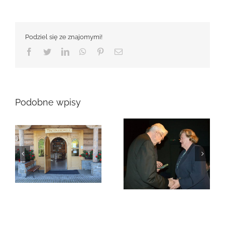
Podziel się ze znajomymi!
Facebook
Twitter
LinkedIn
WhatsApp
Pinterest
Email
Podobne wpisy
Zmarła Genowefa
Sikora
Zmarła Wanda
Czubernatowa