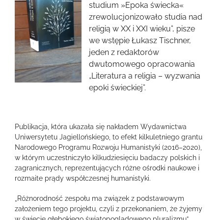
studium »Epoka świecka«
zrewolucjonizowało studia nad
religią w XX i XXI wieku”, pisze
we wstępie Łukasz Tischner,
jeden z redaktorów
dwutomowego opracowania
„Literatura a religia – wyzwania
epoki świeckiej”.
Publikacja, która ukazała się nakładem Wydawnictwa
Uniwersytetu Jagiellońskiego, to efekt kilkuletniego grantu
Narodowego Programu Rozwoju Humanistyki (2016–2020),
w którym uczestniczyło kilkudziesięciu badaczy polskich i
zagranicznych, reprezentujących różne ośrodki naukowe i
rozmaite prądy współczesnej humanistyki.
„Różnorodność zespołu ma związek z podstawowym
założeniem tego projektu, czyli z przekonaniem, że żyjemy
w świecie głębokiego światopoglądowego pluralizmu”,