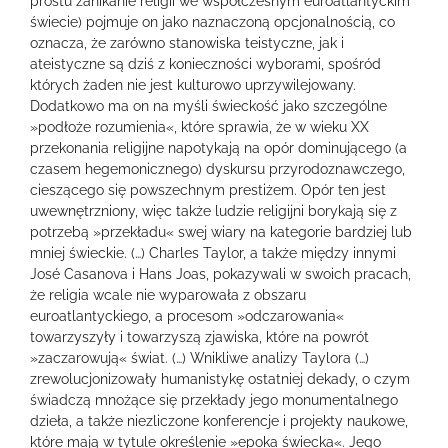
prostu zanikanie religii we współczesnym euroatlantyckim
świecie) pojmuje on jako naznaczoną opcjonalnością, co
oznacza, że zarówno stanowiska teistyczne, jak i
ateistyczne są dziś z konieczności wyborami, spośród
których żaden nie jest kulturowo uprzywilejowany.
Dodatkowo ma on na myśli świeckość jako szczególne
»podłoże rozumienia«, które sprawia, że w wieku XX
przekonania religijne napotykają na opór dominującego (a
czasem hegemonicznego) dyskursu przyrodoznawczego,
cieszącego się powszechnym prestiżem. Opór ten jest
uwewnętrzniony, więc także ludzie religijni borykają się z
potrzebą »przekładu« swej wiary na kategorie bardziej lub
mniej świeckie. (…) Charles Taylor, a także między innymi
José Casanova i Hans Joas, pokazywali w swoich pracach,
że religia wcale nie wyparowała z obszaru
euroatlantyckiego, a procesom »odczarowania«
towarzyszyły i towarzyszą zjawiska, które na powrót
»zaczarowują« świat. (…) Wnikliwe analizy Taylora (…)
zrewolucjonizowały humanistykę ostatniej dekady, o czym
świadczą mnożące się przekłady jego monumentalnego
dzieła, a także niezliczone konferencje i projekty naukowe,
które mają w tytule określenie »epoka świecka«. Jego