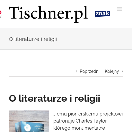
Przejdź
do
zawartości
O literaturze i religii
Poprzedni
Kolejny
O literaturze i religii
Pokaż
„Temu pionierskiemu projektowi
większy
patronuje Charles Taylor,
obrazek
którego monumentalne