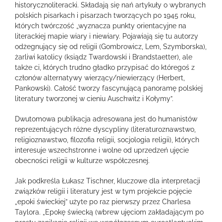
historycznoliteracki. Składają się nań artykuły o wybranych
polskich pisarkach i pisarzach tworzących po 1945 roku,
których twórczość „wyznacza punkty orientacyjne na
literackiej mapie wiary i niewiary. Pojawiają się tu autorzy
odżegnujący się od religii (Gombrowicz, Lem, Szymborska),
żarliwi katolicy (ksiądz Twardowski i Brandstaetter), ale
także ci, których trudno gładko przypisać do któregoś z
członów alternatywy wierzący/niewierzący (Herbert,
Pankowski). Całość tworzy fascynującą panoramę polskiej
literatury tworzonej w cieniu Auschwitz i Kołymy”.
Dwutomowa publikacja adresowana jest do humanistów
reprezentujących różne dyscypliny (literaturoznawstwo,
religioznawstwo, filozofia religii, socjologia religii), których
interesuje wszechstronne i wolne od uprzedzeń ujęcie
obecności religii w kulturze współczesnej.
Jak podkreśla Łukasz Tischner, kluczowe dla interpretacji
związków religii i literatury jest w tym projekcie pojęcie
„epoki świeckiej” użyte po raz pierwszy przez Charlesa
Taylora. „Epokę świecką (wbrew ujęciom zakładającym po