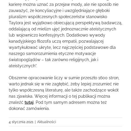
karierę można uznać za przejaw mody, ale nie sposób nie
zauważyć, że koncyliacyjne i uwzględniające głęboki
pluralizm współczesnych społeczeństw stanowisko
Taylora jest wyjątkowo obiecującą perspektywą badawczą,
oddalającą od mielizn ujęć jednoznacznie ateistycznych
lub wojowniczo konfesyjnych. Dodatkowo wywody
kanadyjskiego filozofa uczą empatii, pozwalającej
wyartykułować ukryte, lecz najczęściej podstawowe dla
naszego samorozumienia etyczne motywacje
światopoglądów – tak zarówno religijnych, jak i
ateistycznych”.
Obszerne opracowanie liczy w sumie przeszło 1600 stron,
warto jednak się w nie zagłębić, żeby lepiej zrozumieć nie
tylko współczesną literaturę, ale także zachodzące wokół
nas zjawiska. Więcej informacji o tej publikacji można
znaleźć
tutaj
. Pod tym samym adresem można też
dokonać zamówienia.
4 stycznia 2021
|
Aktualności