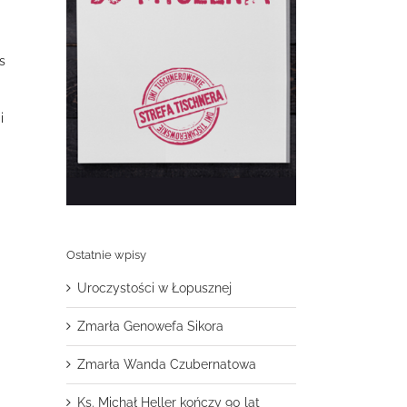
s
i
Ostatnie wpisy
Uroczystości w Łopusznej
Zmarła Genowefa Sikora
Zmarła Wanda Czubernatowa
Ks. Michał Heller kończy 90 lat