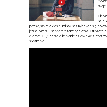
powst
Wojci
Pierw
m.in.
późniejszym okresie, mimo nasilających się bólów
jedną twarz Tischnera z tamtego czasu: filozofa
dramatu” i „Sporze o istnienie człowieka” filozof
spotkanie.