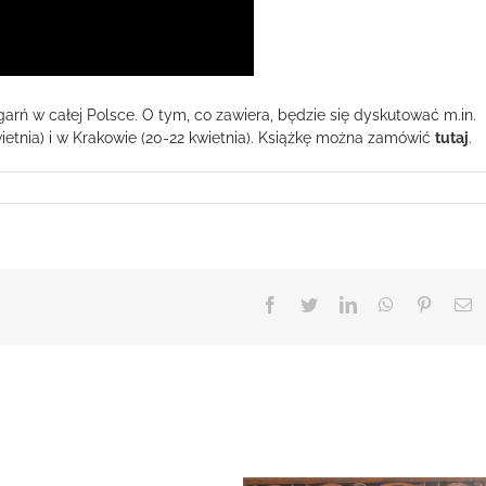
ięgarń w całej Polsce. O tym, co zawiera, będzie się dyskutować m.in.
etnia) i w Krakowie (20-22 kwietnia). Książkę można zamówić
tutaj
.
Facebook
Twitter
LinkedIn
WhatsApp
Pinteres
E