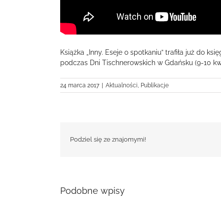
Książka „Inny. Eseje o spotkaniu” trafiła już do ks
podczas Dni Tischnerowskich w Gdańsku (9-10 kwi
24 marca 2017
|
Aktualności
,
Publikacje
Podziel się ze znajomymi!
Podobne wpisy