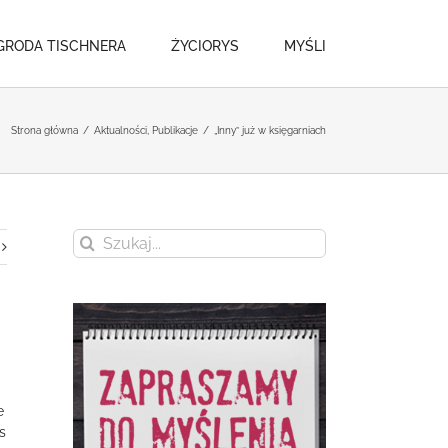
GRODA TISCHNERA
ŻYCIORYS
MYŚLI
Strona główna
/
Aktualności
,
Publikacje
/
„Inny” już w księgarniach
Szukaj
e
s