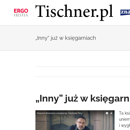
Przejdź
do
zawartości
„Inny” już w księgarniach
„Inny” już w księgar
Pokaż
Ta ks
większy
uniem
obrazek
i wyg