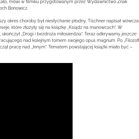
ało, mówi w filmiku przygotowanym przez Wydawnictwo Znak
ech Bonowicz.
szy okres choroby był niesłychanie płodny, Tischner napisał wówcza
 eseje, które złożyły się na książkę „Ksiądz na manowcach”. W
, ukończył „Drogi i bezdroża miłosierdzia”. Teraz odkrywamy jeszcze
 pracującego nad kolejnym tomem swojego opus magnum. Po „Filozofi
 zaczął pracę nad „Innym”. Tematem powstającej książki miało być –