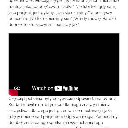
opiekunowie zwracają się per „ty”, zdrabniają ich imiona lub
traktują jako „babcię” czy „dziadka”. Nie lubi też, gdy sam,
jako pacjent, jest pytany: „Jak się czujemy?” albo słyszy
polecenie: „No to rozbieramy się…” „Wtedy mówię: Bardzo
dobrze, to kto zaczyna – pani czy ja?”.
Częścią spotkania były oczywiście odpowiedzi na pytania.
Ks. Jan mówił m.in. o tym, co dla niego znaczy śmierć
szczęśliwa, dlaczego jest przeciwnikiem eutanazji i jaką
rolę w opiece nad pacjentem odgrywa religia. Zachęcamy
do obejrzenia całego spotkania i wysłuchania tego