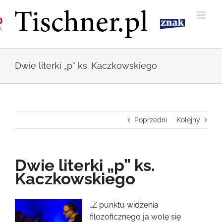
Przejdź
do
zawartości
Dwie literki „p” ks. Kaczkowskiego
Poprzedni
Kolejny
Dwie literki „p” ks.
Kaczkowskiego
Pokaż
„Z punktu widzenia
większy
filozoficznego ja wolę się