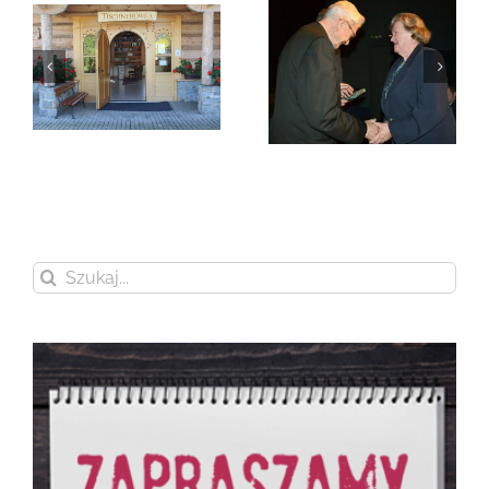
Zmarła Genowefa
Sikora
Zmarła Wanda
Czubernatowa
Szukaj