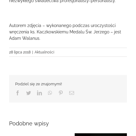
niezwykłego świadectwa profesjonalisty-personalisty.
Autorem zdjęcia – wykonanego podczas uroczystości
wręczenia ks. Kaczkowskiemu Medalu Św. Jerzego – jest
Adam Walanus.
28 lipca 2018
|
Aktualności
Podziel się ze znajomymi!
Facebook
Twitter
LinkedIn
WhatsApp
Pinterest
Email
Podobne wpisy