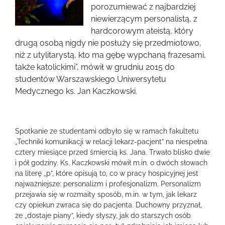
obrazek
porozumiewać z najbardziej
niewierzącym personalistą, z
hardcorowym ateistą, który
drugą osobą nigdy nie posłuży się przedmiotowo,
niż z utylitarystą, kto ma gębę wypchaną frazesami,
także katolickimi”, mówił w grudniu 2015 do
studentów Warszawskiego Uniwersytetu
Medycznego ks. Jan Kaczkowski.
Spotkanie ze studentami odbyło się w ramach fakultetu
„Techniki komunikacji w relacji lekarz-pacjent” na niespełna
cztery miesiące przed śmiercią ks. Jana. Trwało blisko dwie
i pół godziny. Ks. Kaczkowski mówił m.in. o dwóch słowach
na literę „p”, które opisują to, co w pracy hospicyjnej jest
najważniejsze: personalizm i profesjonalizm. Personalizm
przejawia się w rozmaity sposób, m.in. w tym, jak lekarz
czy opiekun zwraca się do pacjenta. Duchowny przyznał,
że „dostaje piany”, kiedy słyszy, jak do starszych osób