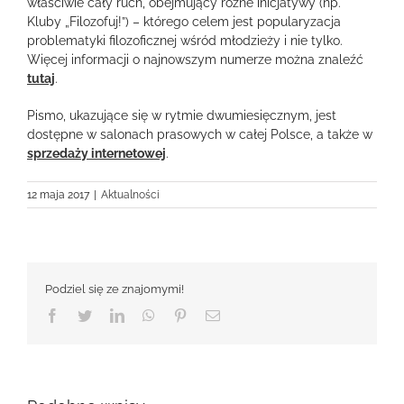
właściwie cały ruch, obejmujący różne inicjatywy (np.
Kluby „Filozofuj!”) – którego celem jest popularyzacja
problematyki filozoficznej wśród młodzieży i nie tylko.
Więcej informacji o najnowszym numerze można znaleźć
tutaj
.
Pismo, ukazujące się w rytmie dwumiesięcznym, jest
dostępne w salonach prasowych w całej Polsce, a także w
sprzedaży internetowej
.
12 maja 2017
|
Aktualności
Podziel się ze znajomymi!
Facebook
Twitter
LinkedIn
WhatsApp
Pinterest
Email