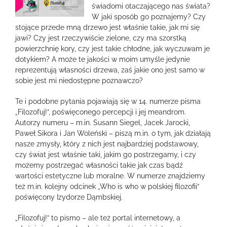
większy
świadomi otaczającego nas świata?
obrazek
W jaki sposób go poznajemy? Czy
stojące przede mną drzewo jest właśnie takie, jak mi się
jawi? Czy jest rzeczywiście zielone, czy ma szorstką
powierzchnię kory, czy jest takie chłodne, jak wyczuwam je
dotykiem? A może te jakości w moim umyśle jedynie
reprezentują własności drzewa, zaś jakie ono jest samo w
sobie jest mi niedostępne poznawczo?
Te i podobne pytania pojawiają się w 14. numerze pisma
„Filozofuj!”, poświęconego percepcji i jej meandrom.
Autorzy numeru – m.in. Susann Siegel, Jacek Jarocki,
Paweł Sikora i Jan Woleński – piszą m.in. o tym, jak działają
nasze zmysły, który z nich jest najbardziej podstawowy,
czy świat jest właśnie taki, jakim go postrzegamy, i czy
możemy postrzegać własności takie jak czas bądź
wartości estetyczne lub moralne. W numerze znajdziemy
też m.in. kolejny odcinek „Who is who w polskiej filozofii”
poświęcony Izydorze Dąmbskiej.
„Filozofuj!” to pismo – ale też portal internetowy, a