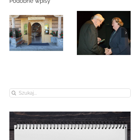
Podobne wpisy
Zmarła Genowefa
Sikora
Zmarła Wanda
Czubernatowa
Szukaj