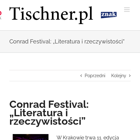
Przejdź
do
zawartości
Conrad Festival: „Literatura i rzeczywistości”
Poprzedni
Kolejny
Conrad Festival:
„Literatura i
rzeczywistości”
Pokaż
W Krakowie trwa 11. edycja