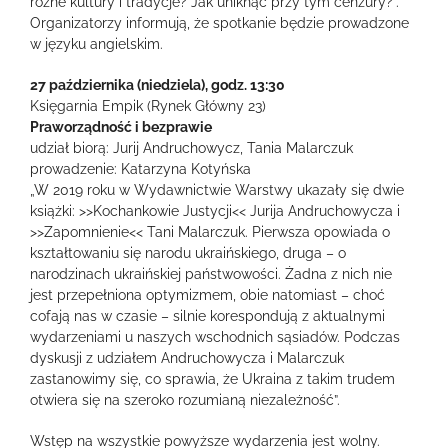
różne kultury i tradycje? Jak uniknąć przy tym cenzury?”.
Organizatorzy informują, że spotkanie będzie prowadzone
w języku angielskim.
27 października (niedziela), godz. 13:30
Księgarnia Empik (Rynek Główny 23)
Praworządność i bezprawie
udział biorą: Jurij Andruchowycz, Tania Malarczuk
prowadzenie: Katarzyna Kotyńska
„W 2019 roku w Wydawnictwie Warstwy ukazały się dwie
książki: >>Kochankowie Justycji<< Jurija Andruchowycza i
>>Zapomnienie<< Tani Malarczuk. Pierwsza opowiada o
kształtowaniu się narodu ukraińskiego, druga – o
narodzinach ukraińskiej państwowości. Żadna z nich nie
jest przepełniona optymizmem, obie natomiast – choć
cofają nas w czasie – silnie korespondują z aktualnymi
wydarzeniami u naszych wschodnich sąsiadów. Podczas
dyskusji z udziałem Andruchowycza i Malarczuk
zastanowimy się, co sprawia, że Ukraina z takim trudem
otwiera się na szeroko rozumianą niezależność”.
Wstęp na wszystkie powyższe wydarzenia jest wolny.