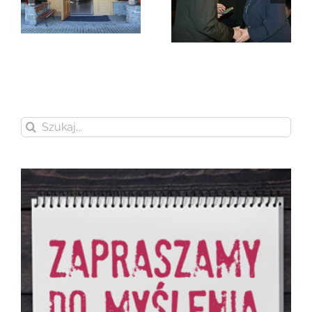
Zmarła Genowefa
Sikora
Zmarła Wanda
Czubernatowa
Szukaj