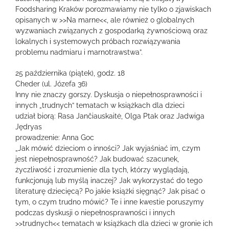
Foodsharing Kraków porozmawiamy nie tylko o zjawiskach
opisanych w >>Na marne<<, ale również o globalnych
wyzwaniach związanych z gospodarką żywnościową oraz
lokalnych i systemowych próbach rozwiązywania
problemu nadmiaru i marnotrawstwa”.
25 października (piątek), godz. 18
Cheder (ul. Józefa 36)
Inny nie znaczy gorszy. Dyskusja o niepełnosprawności i
innych „trudnych” tematach w książkach dla dzieci
udział biorą: Rasa Jančiauskaitė, Olga Ptak oraz Jadwiga
Jędryas
prowadzenie: Anna Goc
„Jak mówić dzieciom o inności? Jak wyjaśniać im, czym
jest niepełnosprawność? Jak budować szacunek,
życzliwość i zrozumienie dla tych, którzy wyglądają,
funkcjonują lub myślą inaczej? Jak wykorzystać do tego
literaturę dziecięcą? Po jakie książki sięgnąć? Jak pisać o
tym, o czym trudno mówić? Te i inne kwestie poruszymy
podczas dyskusji o niepełnosprawności i innych
>>trudnych<< tematach w książkach dla dzieci w gronie ich