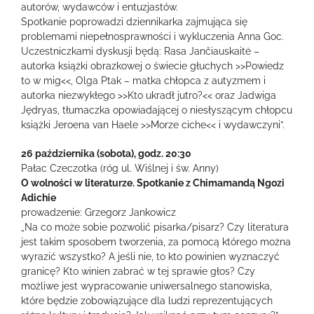
autorów, wydawców i entuzjastów.
Spotkanie poprowadzi dziennikarka zajmująca się
problemami niepełnosprawności i wykluczenia Anna Goc.
Uczestniczkami dyskusji będą: Rasa Jančiauskaitė –
autorka książki obrazkowej o świecie głuchych >>Powiedz
to w mig<<, Olga Ptak – matka chłopca z autyzmem i
autorka niezwykłego >>Kto ukradł jutro?<< oraz Jadwiga
Jędryas, tłumaczka opowiadającej o niesłyszącym chłopcu
książki Jeroena van Haele >>Morze ciche<< i wydawczyni”.
26 października (sobota), godz. 20:30
Pałac Czeczotka (róg ul. Wiślnej i św. Anny)
O wolności w literaturze. Spotkanie z Chimamandą Ngozi
Adichie
prowadzenie: Grzegorz Jankowicz
„Na co może sobie pozwolić pisarka/pisarz? Czy literatura
jest takim sposobem tworzenia, za pomocą którego można
wyrazić wszystko? A jeśli nie, to kto powinien wyznaczyć
granicę? Kto winien zabrać w tej sprawie głos? Czy
możliwe jest wypracowanie uniwersalnego stanowiska,
które będzie zobowiązujące dla ludzi reprezentujących