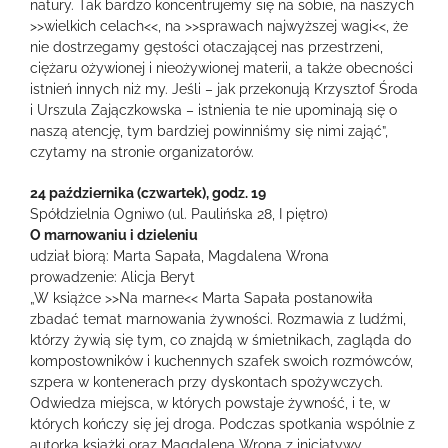
natury. Tak bardzo koncentrujemy się na sobie, na naszych
>>wielkich celach<<, na >>sprawach najwyższej wagi<<, że
nie dostrzegamy gęstości otaczającej nas przestrzeni,
ciężaru ożywionej i nieożywionej materii, a także obecności
istnień innych niż my. Jeśli – jak przekonują Krzysztof Środa
i Urszula Zajączkowska – istnienia te nie upominają się o
naszą atencję, tym bardziej powinniśmy się nimi zająć”,
czytamy na stronie organizatorów.
24 października (czwartek), godz. 19
Spółdzielnia Ogniwo (ul. Paulińska 28, I piętro)
O marnowaniu i dzieleniu
udział biorą: Marta Sapała, Magdalena Wrona
prowadzenie: Alicja Beryt
„W książce >>Na marne<< Marta Sapała postanowiła
zbadać temat marnowania żywności. Rozmawia z ludźmi,
którzy żywią się tym, co znajdą w śmietnikach, zagląda do
kompostowników i kuchennych szafek swoich rozmówców,
szpera w kontenerach przy dyskontach spożywczych.
Odwiedza miejsca, w których powstaje żywność, i te, w
których kończy się jej droga. Podczas spotkania wspólnie z
autorką książki oraz Magdaleną Wroną z inicjatywy