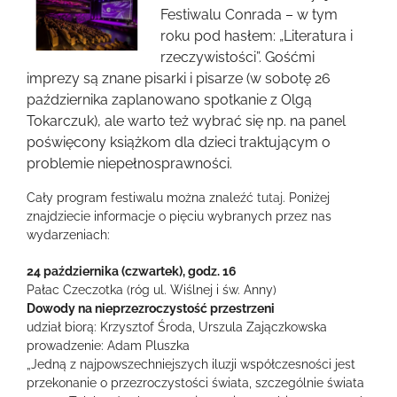
większy
Festiwalu Conrada – w tym
obrazek
roku pod hasłem: „Literatura i
rzeczywistości”. Gośćmi
imprezy są znane pisarki i pisarze (w sobotę 26
października zaplanowano spotkanie z Olgą
Tokarczuk), ale warto też wybrać się np. na panel
poświęcony książkom dla dzieci traktującym o
problemie niepełnosprawności.
Cały program festiwalu można znaleźć
tutaj
. Poniżej
znajdziecie informacje o pięciu wybranych przez nas
wydarzeniach:
24 października (czwartek), godz. 16
Pałac Czeczotka (róg ul. Wiślnej i św. Anny)
Dowody na nieprzezroczystość przestrzeni
udział biorą: Krzysztof Środa, Urszula Zajączkowska
prowadzenie: Adam Pluszka
„Jedną z najpowszechniejszych iluzji współczesności jest
przekonanie o przezroczystości świata, szczególnie świata