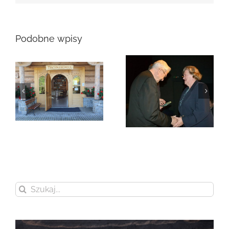
Podobne wpisy
Zmarła Genowefa
Sikora
Zmarła Wanda
Czubernatowa
Szukaj