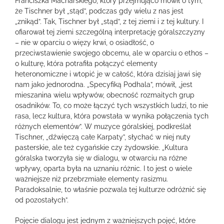
Franciszka Macharskiego, który przejmująco mówił o tym,
że Tischner był „stąd”, podczas gdy wielu z nas jest
„znikąd”. Tak, Tischner był „stąd”, z tej ziemi i z tej kultury. I
ofiarował tej ziemi szczególną interpretację góralszczyzny
– nie w oparciu o więzy krwi, o osiadłość, o
przeciwstawienie swojego obcemu, ale w oparciu o ethos –
o kulturę, która potrafiła połączyć elementy
heteronomiczne i wtopić je w całość, która dzisiaj jawi się
nam jako jednorodna. „Specyfiką Podhala”, mówił, „jest
mieszanina wielu wpływów, obecność rozmaitych grup
osadników. To, co może łączyć tych wszystkich ludzi, to nie
rasa, lecz kultura, która powstała w wynika połączenia tych
różnych elementów”. W muzyce góralskiej, podkreślał
Tischner, „dźwięczą całe Karpaty”, słychać w niej nuty
pasterskie, ale też cygańskie czy żydowskie. „Kultura
góralska tworzyła się w dialogu, w otwarciu na różne
wpływy, oparta była na uznaniu różnic. I to jest o wiele
ważniejsze niż przebrzmiałe elementy rasizmu.
Paradoksalnie, to właśnie pozwala tej kulturze odróżnić się
od pozostałych”.
Pojęcie dialogu jest jednym z ważniejszych pojęć, które