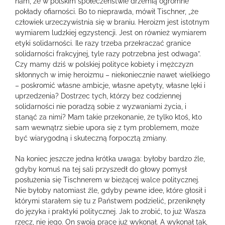
nam, że w polskim społeczeństwie drzemią ogromne
pokłady ofiarności. Bo to nieprawda, mówił Tischner, „że
człowiek urzeczywistnia się w braniu. Heroizm jest istotnym
wymiarem ludzkiej egzystencji. Jest on również wymiarem
etyki solidarności. Ile razy trzeba przekraczać granice
solidarności frakcyjnej, tyle razy potrzebna jest odwaga”.
Czy mamy dziś w polskiej polityce kobiety i mężczyzn
skłonnych w imię heroizmu – niekoniecznie nawet wielkiego
– poskromić własne ambicje, własne apetyty, własne lęki i
uprzedzenia? Dostrzec tych, którzy bez codziennej
solidarności nie poradzą sobie z wyzwaniami życia, i
stanąć za nimi? Mam takie przekonanie, że tylko ktoś, kto
sam wewnątrz siebie upora się z tym problemem, może
być wiarygodną i skuteczną forpocztą zmiany.
Na koniec jeszcze jedna krótka uwaga: byłoby bardzo źle,
gdyby komuś na tej sali przyszedł do głowy pomysł
posłużenia się Tischnerem w bieżącej walce politycznej.
Nie byłoby natomiast źle, gdyby pewne idee, które głosił i
którymi starałem się tu z Państwem podzielić, przeniknęły
do języka i praktyki politycznej. Jak to zrobić, to już Wasza
rzecz, nie jego. On swoją pracę już wykonał. A wykonał tak,