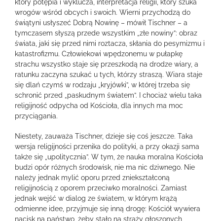
który potępia i wyklucza, interpretacja religii, który szuka
wrogów wśród obcych i swoich. Wierni przychodzą do
świątyni usłyszeć Dobrą Nowinę – mówił Tischner – a
tymczasem słyszą przede wszystkim „złe nowiny”: obraz
świata, jaki się przed nimi roztacza, skłania do pesymizmu i
katastrofizmu. Człowiekowi wpędzonemu w pułapkę
strachu wszystko staje się przeszkodą na drodze wiary, a
ratunku zaczyna szukać u tych, którzy straszą. Wiara staje
się dlań czymś w rodzaju „kryjówki”, w której trzeba się
schronić przed „paskudnym światem”. I chociaż wielu taka
religijność odpycha od Kościoła, dla innych ma moc
przyciągania.
Niestety, zauważa Tischner, dzieje się coś jeszcze. Taka
wersja religijności przenika do polityki, a przy okazji sama
także się „upolitycznia”. W tym, że nauka moralna Kościoła
budzi opór różnych środowisk, nie ma nic dziwnego. Nie
należy jednak mylić oporu przed zniekształconą
religijnością z oporem przeciwko moralności. Zamiast
jednak wejść w dialog ze światem, w którym krążą
odmienne idee, przyjmuje się inną drogę: Kościół wywiera
nacisk na państwo, żeby stało na straży głoszonych