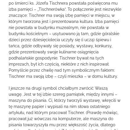
po śmierci ks. Józefa Tischnera powstała poświęcona mu
izba pamięci – „Tischnerówka”. To połączenie jest niezwykle
znaczące: Tischner ma swoją izbę pamięci w miejscu, w
którym tworzona jest i prezentowana kultura. Izba pamięci
nie powstała w budynku muzealnym, nie powstała w
budynku kościelnym – usytuowano ją tam, gdzie góralskie
dzieci przez dziesięciolecia uczyły się (i uczą) śpiewu i
tańca, gdzie odbywały się posiady, wystawy, konkursy,
gdzie prezentowały swoje kulinarne osiągnięcia
podhalańskie gospodynie. Tischner bywał na tych
imprezach, był ich częścią, niektóre z nich inspirował.
Pomyślcie przez chwilę nad tym symbolicznym faktem:
Tischner ma swoją izbę – czyli mieszka – w domu kultury.
I jeszcze na drugi symbol chciałbym zwrócić Waszą
uwagę. Jest w tej izbie szereg pamiątek, między innymi –
maszyna do pisania. Ci, którzy tworzyli wystawę, wkręcili w
tę maszynę papier i wypisali na nim słowa ostatniego
artykułu, nad którym pracował Tischner. (Prawdę mówiąc,
pracował już wówczas na komputerze, ale maszyna do
pisania towarzyszyła mu przez większość życia, dlatego