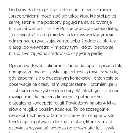
Dodajmy do tego jeszcze jedno spostrzeżenie: moim
„przeciwnikiem” może stać się także ktoś, kto stoi po tej
samej stronie, ma podobny pogląd na świat, wyznaje
bliskie mi wartości. Dziś w Polsce widać jak kuleje dialog
„na zewnątrz”, dialog między ludźmi wywodzącymi się z
odmiennych, rywalizujących ze sobą środowisk, ale też
dialog „do wewnątrz” – między tymi, którzy ideowo są
blisko, tworzą jedno środowisko czy jedną partię.
Opisana w „Etyce solidarności” idea dialogu – opisana tak,
dodajmy, że ów opis zaskakuje celnością również wtedy,
gdy zapomni się o ówczesnym kontekście i przeniesie te
obserwacje na czasy nam współczesne – promieniuje u
Tischnera na wszystkie inne sfery. W latach 90. Tischner
rozwija m.in. dialogiczną koncepcję patriotyzmu i
dialogiczną koncepcję religii. Powiedzmy najpierw kilka
słów o religii, o polskim Kościele. To, co szczególnie
niepokoi Tischnera w tamtym czasie, to rosnące w siłę
tendencje negatywne: duszpasterstwo, które zamiast
człowieka wyzwalać, wpędza go w rozmaite lęki, język,