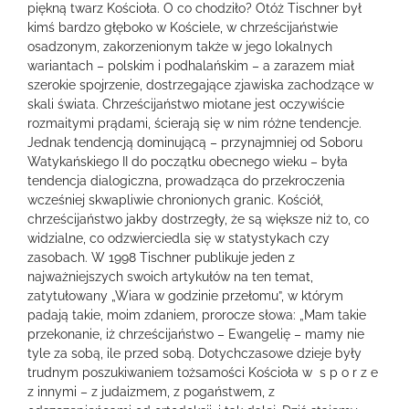
piękną twarz Kościoła. O co chodziło? Otóż Tischner był
kimś bardzo głęboko w Kościele, w chrześcijaństwie
osadzonym, zakorzenionym także w jego lokalnych
wariantach – polskim i podhalańskim – a zarazem miał
szerokie spojrzenie, dostrzegające zjawiska zachodzące w
skali świata. Chrześcijaństwo miotane jest oczywiście
rozmaitymi prądami, ścierają się w nim różne tendencje.
Jednak tendencją dominującą – przynajmniej od Soboru
Watykańskiego II do początku obecnego wieku – była
tendencja dialogiczna, prowadząca do przekroczenia
wcześniej skwapliwie chronionych granic. Kościół,
chrześcijaństwo jakby dostrzegły, że są większe niż to, co
widzialne, co odzwierciedla się w statystykach czy
zasobach. W 1998 Tischner publikuje jeden z
najważniejszych swoich artykułów na ten temat,
zatytułowany „Wiara w godzinie przełomu”, w którym
padają takie, moim zdaniem, prorocze słowa: „Mam takie
przekonanie, iż chrześcijaństwo – Ewangelię – mamy nie
tyle za sobą, ile przed sobą. Dotychczasowe dzieje były
trudnym poszukiwaniem tożsamości Kościoła w s p o r z e
z innymi – z judaizmem, z pogaństwem, z