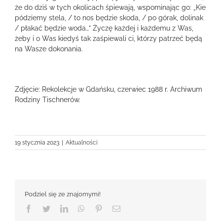
że do dziś w tych okolicach śpiewają, wspominając go: „Kie
pódziemy stela, / to nos będzie skoda, / po górak, dolinak
/ płakać będzie woda…” Życzę każdej i każdemu z Was,
żeby i o Was kiedyś tak zaśpiewali ci, którzy patrzeć będą
na Wasze dokonania.
Zdjęcie: Rekolekcje w Gdańsku, czerwiec 1988 r. Archiwum
Rodziny Tischnerów.
19 stycznia 2023
|
Aktualności
Podziel się ze znajomymi!
Facebook
Twitter
LinkedIn
WhatsApp
Pinterest
Email