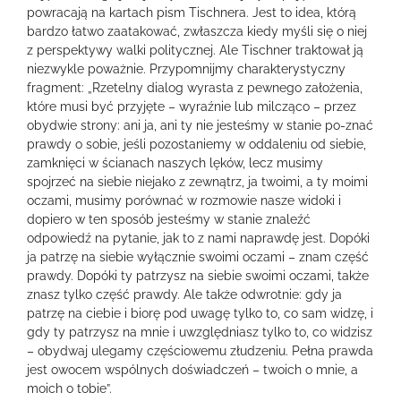
powracają na kartach pism Tischnera. Jest to idea, którą
bardzo łatwo zaatakować, zwłaszcza kiedy myśli się o niej
z perspektywy walki politycznej. Ale Tischner traktował ją
niezwykle poważnie. Przypomnijmy charakterystyczny
fragment: „Rzetelny dialog wyrasta z pewnego założenia,
które musi być przyjęte – wyraźnie lub milcząco – przez
obydwie strony: ani ja, ani ty nie jesteśmy w stanie po-znać
prawdy o sobie, jeśli pozostaniemy w oddaleniu od siebie,
zamknięci w ścianach naszych lęków, lecz musimy
spojrzeć na siebie niejako z zewnątrz, ja twoimi, a ty moimi
oczami, musimy porównać w rozmowie nasze widoki i
dopiero w ten sposób jesteśmy w stanie znaleźć
odpowiedź na pytanie, jak to z nami naprawdę jest. Dopóki
ja patrzę na siebie wyłącznie swoimi oczami – znam część
prawdy. Dopóki ty patrzysz na siebie swoimi oczami, także
znasz tylko część prawdy. Ale także odwrotnie: gdy ja
patrzę na ciebie i biorę pod uwagę tylko to, co sam widzę, i
gdy ty patrzysz na mnie i uwzględniasz tylko to, co widzisz
– obydwaj ulegamy częściowemu złudzeniu. Pełna prawda
jest owocem wspólnych doświadczeń – twoich o mnie, a
moich o tobie”.