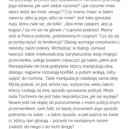
jego istnienia, jak sam siebie rozumie? I jak rozumie mnie,
skoro widzi we mnie „wroga”? Czy mamy trwać w takim
zwarciu: albo ja jego, albo on mnie? Jest taka góralska
nuta, która zwie się „do bitki”: „Abo mnie zabijom, abo ja
kogosi / bo mi sie na głowie / cupryna podnosi”. Mamy
dziś w Polsce politykę „podniesionych czupryn”. Czy da się
przezwyciężyć tę tendencję? Dialog wymaga cierpliwości i,
niestety, także pokory. Wchodząc w dialog, zamiast
tworzyć sobie zniekształconą, karykaturalną wizję mojego
przeciwnika, usiłuję bowiem zobaczyć go takim, jakim jest.
Niewątpliwie nie brak polityków, którzy manipulują ideą
dialogu: najpierw rozpalają konflikt, a potem wołają, żeby
usiąść do rozmów… Takie manipulacje osłabiają samą ideę.
Myślę jednak, że jest wśród nas, wyborców, wielu takich,
którzy czekają na inny sposób uprawiania polityki. Może
rada Tischnera nie jest taka niepraktyczna, jak się wydaje?
Nawet jeśli nie dojdę do porozumienia z moim politycznym
przeciwnikiem, sam fakt, że lepiej zrozumiem jego sposób
patrzenia na świat – a także sposób, w jaki patrzą na świat
ci, którzy nań głosują – pozwoli mi następnym razem
znaleźć do niego (i do nich) drogę?