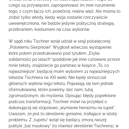
czego są przywiązani, zaproponować im inne rozumienie
tego, z czym łączy ich, powtórzę, realna więź. Ale można to
zrobić tylko wtedy, kiedy wizja zostanie rzeczywiście
uwewnętrzniona, nie będzie jedynie polityczną strategią,
przebraniem, kostiumem na czas wyborów.
W 1996 roku Tischner wziął udział w sesji poświęconej
„Polskiemu Sierpniowi”. Wygłosił wówczas wystąpienie,
które potem przedrukowano pod tytułem „Etyka
solidarności po latach” (podobnie jak inne cytowane przeze
mnie teksty, znajdziecie go państwo w książce „To, co
najważniejsze”, będącej moim wyborem 21 najważniejszych
tekstów Tischnera na XXI wiek). Nie będę streszczał
głównych wątków tego tekstu. Pojawiają się tam jednak
sformułowania, które powinny dać nam, tutaj
zgromadzonym, do myślenia. Opisując błędy popełnione
podczas transformacji, Tischner mówi na przykład o
dokonującej się stopniowo „wymianie heroizmu na tupet”.
Uważam, że jest to określenie genialne, trafiające w istotę
problemu. Z „tupetu” wziął się będący zmorą naszej
polityki „bal maskowy” (to również określenie Tischnera), w