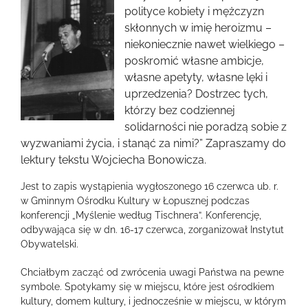
większy
polityce kobiety i mężczyzn
obrazek
skłonnych w imię heroizmu –
niekoniecznie nawet wielkiego –
poskromić własne ambicje,
własne apetyty, własne lęki i
uprzedzenia? Dostrzec tych,
którzy bez codziennej
solidarności nie poradzą sobie z
wyzwaniami życia, i stanąć za nimi?” Zapraszamy do
lektury tekstu Wojciecha Bonowicza.
Jest to zapis wystąpienia wygłoszonego 16 czerwca ub. r.
w Gminnym Ośrodku Kultury w Łopusznej podczas
konferencji „Myślenie według Tischnera”. Konferencję,
odbywająca się w dn. 16-17 czerwca, zorganizował Instytut
Obywatelski.
Chciałbym zacząć od zwrócenia uwagi Państwa na pewne
symbole. Spotykamy się w miejscu, które jest ośrodkiem
kultury, domem kultury, i jednocześnie w miejscu, w którym