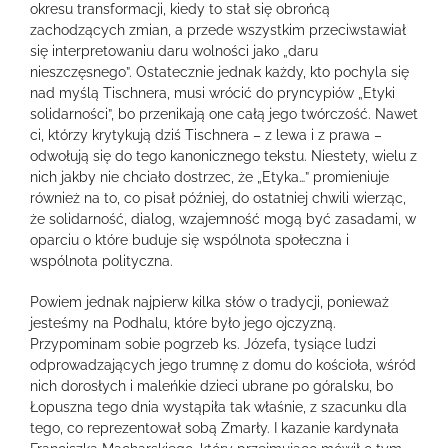
okresu transformacji, kiedy to stał się obrońcą
zachodzących zmian, a przede wszystkim przeciwstawiał
się interpretowaniu daru wolności jako „daru
nieszczęsnego”. Ostatecznie jednak każdy, kto pochyla się
nad myślą Tischnera, musi wrócić do pryncypiów „Etyki
solidarności”, bo przenikają one całą jego twórczość. Nawet
ci, którzy krytykują dziś Tischnera – z lewa i z prawa –
odwołują się do tego kanonicznego tekstu. Niestety, wielu z
nich jakby nie chciało dostrzec, że „Etyka…” promieniuje
również na to, co pisał później, do ostatniej chwili wierząc,
że solidarność, dialog, wzajemność mogą być zasadami, w
oparciu o które buduje się wspólnota społeczna i
wspólnota polityczna.
Powiem jednak najpierw kilka słów o tradycji, ponieważ
jesteśmy na Podhalu, które było jego ojczyzną.
Przypominam sobie pogrzeb ks. Józefa, tysiące ludzi
odprowadzających jego trumnę z domu do kościoła, wśród
nich dorosłych i maleńkie dzieci ubrane po góralsku, bo
Łopuszna tego dnia wystąpiła tak właśnie, z szacunku dla
tego, co reprezentował sobą Zmarły. I kazanie kardynała