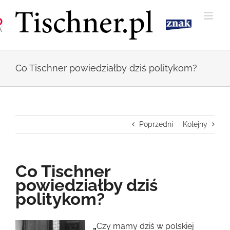
Przejdź
do
zawartości
Co Tischner powiedziałby dziś politykom?
Poprzedni
Kolejny
Co Tischner
powiedziałby dziś
politykom?
Pokaż
„
Czy mamy dziś w polskiej