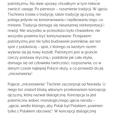
patriotyzmu. Na dwie sprawy chciałbym w tym tekście
zwrócić uwagę. Po pierwsze – rozumienie tradycji. W ujęciu
Tischnera troska o tradycję, także tradycję ojczystą, nie
polega jedynie na konserwowaniu i replikowaniu tego, co
minione. Tradycja domaga się nieustannej reinterpretacji i
rewizji. Nie wszystko w przeszłości było chwalebne, nie
wszystko powinno być kontynuowane. Przejawem
patriotyzmu jest nie tylko budowanie pomników, ale też
spór z polskością – spór, z którego za każdym razem
wyłania się jej nowy kształt. Patriotyzm jest w gruncie
rzeczy postawą etyczną i, podobnie jak cała etyka,
domaga się od człowieka twórczości, rozpoznania, co w
danym czasie najlepiej Polsce służy, a co prowadzi do jej
„znicestwienia”.
Pojęcie „znicestwienia” Tischner zaczerpnął od Norwida. U
niego też znalazł bliską własnym przekonaniom koncepcję
ojczyzny, którą nazwał dialogiczną. Koncepcja ta jest
polemiczna wobec monologicznego ujęcia narodu –
„ujęcia, wedle którego, aby Polak był Polakiem, powinien
tylko z Polakiem obcować”. W koncepcji dialogicznej