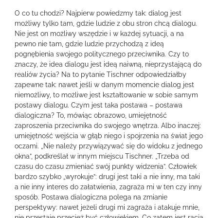
O co tu chodzi? Najpierw powiedzmy tak: dialog jest
możliwy tylko tam, gdzie ludzie z obu stron chcą dialogu.
Nie jest on możliwy wszędzie i w każdej sytuacji, a na
pewno nie tam, gdzie ludzie przychodzą z ideą
pognębienia swojego politycznego przeciwnika. Czy to
znaczy, że idea dialogu jest ideą naiwną, nieprzystającą do
realiów życia? Na to pytanie Tischner odpowiedziałby
zapewne tak: nawet jeśli w danym momencie dialog jest
niemożliwy, to możliwe jest kształtowanie w sobie samym
postawy dialogu. Czym jest taka postawa – postawa
dialogiczna? To, mówiąc obrazowo, umiejętność
zaproszenia przeciwnika do swojego wnętrza. Albo inaczej:
umiejętność wejścia w głąb niego i spojrzenia na świat jego
oczami. „Nie należy przywiązywać się do widoku z jednego
okna”, podkreślał w innym miejscu Tischner. „Trzeba od
czasu do czasu zmieniać swój punkty widzenia”. Człowiek
bardzo szybko „wyrokuje”: drugi jest taki a nie inny, ma taki
a nie inny interes do załatwienia, zagraża mi w ten czy inny
sposób. Postawa dialogiczna polega na zmianie
perspektywy: nawet jeżeli drugi mi zagraża i atakuje mnie,
nie przestaje przecież być człowiekiem. Co zatem jest racją