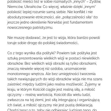
polskość mieści też w sobie rozmaitych „innych” – Żydów,
Niemców, Ukraińców. Co więcej, właśnie dzięki „innym”
polskość lepiej rozumie samą siebie. Nie konflikt i nie
absolutyzowanie etniczności, ale „połączalności siła” (to
jeszcze jedno określenie Norwida) jest fundamentem
nowoczesnego patriotyzmu.
Nie muszę dodawać, że jest to wizja, która bardzo powoli
toruje sobie drogę do polskiej świadomości…
Co z tego wynika dla polityki? Powiem tak: polityka jest
sztuką prezentowania wielkich wizji w postaci niewielkich
obrazków. Bez wielkich wizji obrazki są tylko obrazkami,
znaczą niewiele więcej niż ozdoba, urozmaicenie
monotonnego wnętrza. Ale bez umiejętności tworzenia
takich nawiązujących do wizji obrazków wizja nie ma szans
zaistnieć między ludźmi jako realna możliwość. Żyjemy w
kraju, w którym Kościół ciągle jest realną siłą, a miłość
ojczyzny – realną wartością. Kościół dla wielu ludzi,
zwłaszcza na tej ziemi, jest siłą integrującą i organizującą
ich świat, a miłość ojczyzny nie jest pustą deklaracją.
Chodzi teraz o to, żeby nie odbierając ludziom tego, do