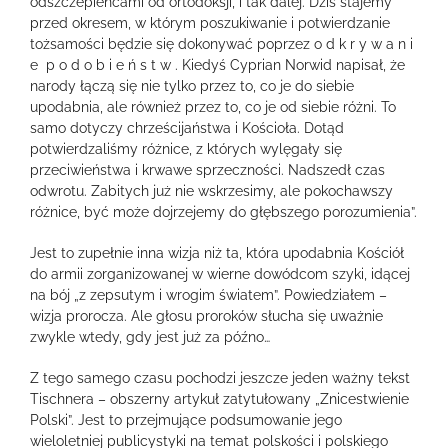
odszczepieńcami od ortodoksji, i tak dalej. Dziś stajemy
przed okresem, w którym poszukiwanie i potwierdzanie
tożsamości będzie się dokonywać poprzez o d k r y w a n i
e p o d o b i e ń s t w . Kiedyś Cyprian Norwid napisał, że
narody łączą się nie tylko przez to, co je do siebie
upodabnia, ale również przez to, co je od siebie różni. To
samo dotyczy chrześcijaństwa i Kościoła. Dotąd
potwierdzaliśmy różnice, z których wylęgały się
przeciwieństwa i krwawe sprzeczności. Nadszedł czas
odwrotu. Zabitych już nie wskrzesimy, ale pokochawszy
różnice, być może dojrzejemy do głębszego porozumienia”.
Jest to zupełnie inna wizja niż ta, która upodabnia Kościół
do armii zorganizowanej w wierne dowódcom szyki, idącej
na bój „z zepsutym i wrogim światem”. Powiedziałem –
wizja prorocza. Ale głosu proroków słucha się uważnie
zwykle wtedy, gdy jest już za późno…
Z tego samego czasu pochodzi jeszcze jeden ważny tekst
Tischnera – obszerny artykuł zatytułowany „Znicestwienie
Polski”. Jest to przejmujące podsumowanie jego
wieloletniej publicystyki na temat polskości i polskiego