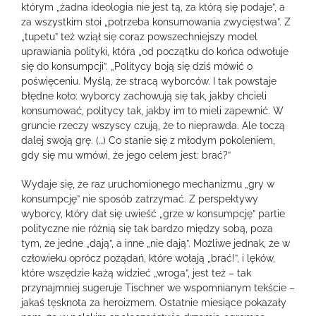
którym „żadna ideologia nie jest tą, za którą się podaje”, a
za wszystkim stoi „potrzeba konsumowania zwycięstwa”. Z
„tupetu” też wziął się coraz powszechniejszy model
uprawiania polityki, która „od początku do końca odwołuje
się do konsumpcji”. „Politycy boją się dziś mówić o
poświęceniu. Myślą, że stracą wyborców. I tak powstaje
błędne koło: wyborcy zachowują się tak, jakby chcieli
konsumować, politycy tak, jakby im to mieli zapewnić. W
gruncie rzeczy wszyscy czują, że to nieprawda. Ale toczą
dalej swoją grę. (…) Co stanie się z młodym pokoleniem,
gdy się mu wmówi, że jego celem jest: brać?”
Wydaje się, że raz uruchomionego mechanizmu „gry w
konsumpcję” nie sposób zatrzymać. Z perspektywy
wyborcy, który dał się uwieść „grze w konsumpcję” partie
polityczne nie różnią się tak bardzo między sobą, poza
tym, że jedne „dają”, a inne „nie dają”. Możliwe jednak, że w
człowieku oprócz pożądań, które wołają „brać!”, i lęków,
które wszędzie każą widzieć „wroga”, jest też – tak
przynajmniej sugeruje Tischner we wspomnianym tekście –
jakaś tęsknota za heroizmem. Ostatnie miesiące pokazały