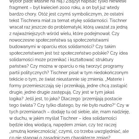
wybór padł właśnie na nią.) Zdążył napisać tylko niewielki
fragment – był kwiecień 2000 roku, a on był już wtedy
bardzo chory. Otóż jest czymś symbolicznym, że ostatni
tekst Tischnera miał za temat etykę solidarności. Tischner
wracał raz jeszcze do problematyki, którą uważał za jedną
z najważniejszych wśród wielu, które podejmował. Czy
nowoczesne społeczeństwa są społeczeństwami
budowanymi w oparciu etos solidarności? Czy takim
społeczeństwem jest też społeczeństwo polskie? Czy idea
solidarności może przenikać i kształtować struktury
państwa? Czy można w oparciu o nią tworzyć programy
partii politycznych? Tischner pisał w tym niedokończonym
tekście o tym, że świat nieustannie się zmienia. „Materie i
formy przemieszczają się i przenikają, jedne chcą zastąpić
drugie, jedne drugie zastępują. Czy jest w tym jakaś
logika? Jeśli jest, to jaka? Dlaczego `przemijają postacie
tego świata`? Czy tylko dlatego, by nie było nudno?” Czy w
tych przemianach – dodaję tu od siebie, ale, mam nadzieję,
w duchu, w jakim myślał Tischner – idea solidarności
będzie ideą wiodącą, napędem zmian, czy też raczej
„smutną koniecznością”, czymś, co trzeba uwzględniać, ale
co nie stanowi o zasadniczym charakterze zmian?