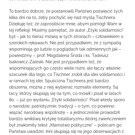
To bardzo dobrze, że postanowili Państwo poświęcić tych
kilka dni na to, żeby pochylić się nad myślą Tischnera.
Dziękuję też, że zaprosiliście mnie, abym pomógł Wam w
tej refleksji. Musimy pamiętać, że autor „Etyki solidarności”
był – jak to nieraz mówią w tych stronach – człowiekiem o
szerokich rękawach. Nie jest przypadkiem, że z sympatią
wspominają go ludzie o poglądach tak odmiennych jak –
powiedzmy – prof. Magdalena Środa i ks. Tadeusz
Isakowicz-Zaleski. Nie jest przypadkiem też, że
wspominających go często wiele rożni, ale łączy właśnie
szacunek dla tego, co Tischner zrobił dla idei solidarności i
w ramach tej idei. Spuścizna Tischnera jest bardzo
obszerna, można z niej wybierać rozmaite elementy. Są
tacy, którzy skupiają się na tym, co mówił i pisał w latach
80. – już po wydaniu „Etyki solidarności”. Pisał wtedy sporo
o narodzie, patriotyzmie, tradycji – o tym, co powinno
wiązać narodową wspólnotę – a jednocześnie prowadził
bardzo wnikliwą krytykę totalitaryzmu (której zwieńczeniem
był znakomity tekst „Kłamstwo polityczne” – polecam go
Państwa uwadze). Inni skupiają się na jego obserwacjach z