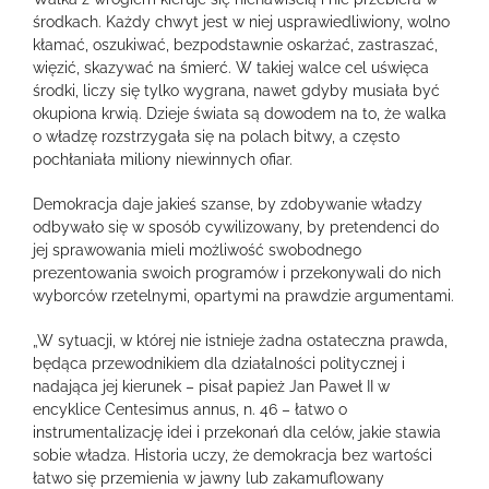
środkach. Każdy chwyt jest w niej usprawiedliwiony, wolno
kłamać, oszukiwać, bezpodstawnie oskarżać, zastraszać,
więzić, skazywać na śmierć. W takiej walce cel uświęca
środki, liczy się tylko wygrana, nawet gdyby musiała być
okupiona krwią. Dzieje świata są dowodem na to, że walka
o władzę rozstrzygała się na polach bitwy, a często
pochłaniała miliony niewinnych ofiar.
Demokracja daje jakieś szanse, by zdobywanie władzy
odbywało się w sposób cywilizowany, by pretendenci do
jej sprawowania mieli możliwość swobodnego
prezentowania swoich programów i przekonywali do nich
wyborców rzetelnymi, opartymi na prawdzie argumentami.
„W sytuacji, w której nie istnieje żadna ostateczna prawda,
będąca przewodnikiem dla działalności politycznej i
nadająca jej kierunek – pisał papież Jan Paweł II w
encyklice Centesimus annus, n. 46 – łatwo o
instrumentalizację idei i przekonań dla celów, jakie stawia
sobie władza. Historia uczy, że demokracja bez wartości
łatwo się przemienia w jawny lub zakamuflowany