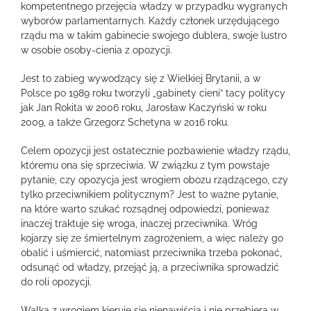
kompetentnego przejęcia władzy w przypadku wygranych
wyborów parlamentarnych. Każdy członek urzędującego
rządu ma w takim gabinecie swojego dublera, swoje lustro
w osobie osoby-cienia z opozycji.
Jest to zabieg wywodzący się z Wielkiej Brytanii, a w
Polsce po 1989 roku tworzyli „gabinety cieni” tacy politycy
jak Jan Rokita w 2006 roku, Jarosław Kaczyński w roku
2009, a także Grzegorz Schetyna w 2016 roku.
Celem opozycji jest ostatecznie pozbawienie władzy rządu,
któremu ona się sprzeciwia. W związku z tym powstaje
pytanie, czy opozycja jest wrogiem obozu rządzącego, czy
tylko przeciwnikiem politycznym? Jest to ważne pytanie,
na które warto szukać rozsądnej odpowiedzi, ponieważ
inaczej traktuje się wroga, inaczej przeciwnika. Wróg
kojarzy się ze śmiertelnym zagrożeniem, a więc należy go
obalić i uśmiercić, natomiast przeciwnika trzeba pokonać,
odsunąć od władzy, przejąć ją, a przeciwnika sprowadzić
do roli opozycji.
Walka z wrogiem kieruje się nienawiścią i nie przebiera w