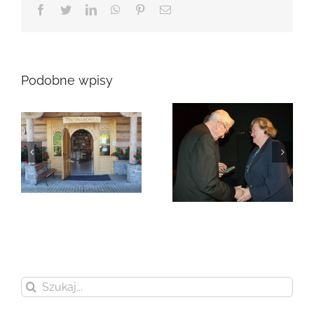
Facebook
Twitter
LinkedIn
WhatsApp
Pinterest
Email
Podobne wpisy
Zmarła Genowefa
Sikora
Zmarła Wanda
Czubernatowa
Szukaj