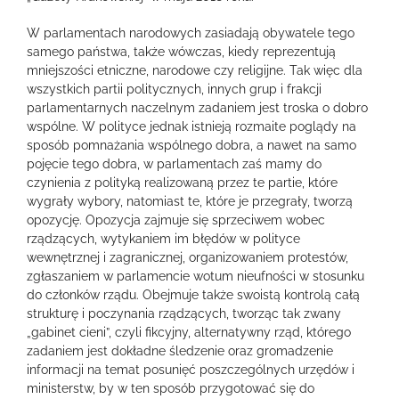
W parlamentach narodowych zasiadają obywatele tego
samego państwa, także wówczas, kiedy reprezentują
mniejszości etniczne, narodowe czy religijne. Tak więc dla
wszystkich partii politycznych, innych grup i frakcji
parlamentarnych naczelnym zadaniem jest troska o dobro
wspólne. W polityce jednak istnieją rozmaite poglądy na
sposób pomnażania wspólnego dobra, a nawet na samo
pojęcie tego dobra, w parlamentach zaś mamy do
czynienia z polityką realizowaną przez te partie, które
wygrały wybory, natomiast te, które je przegrały, tworzą
opozycję. Opozycja zajmuje się sprzeciwem wobec
rządzących, wytykaniem im błędów w polityce
wewnętrznej i zagranicznej, organizowaniem protestów,
zgłaszaniem w parlamencie wotum nieufności w stosunku
do członków rządu. Obejmuje także swoistą kontrolą całą
strukturę i poczynania rządzących, tworząc tak zwany
„gabinet cieni”, czyli fikcyjny, alternatywny rząd, którego
zadaniem jest dokładne śledzenie oraz gromadzenie
informacji na temat posunięć poszczególnych urzędów i
ministerstw, by w ten sposób przygotować się do