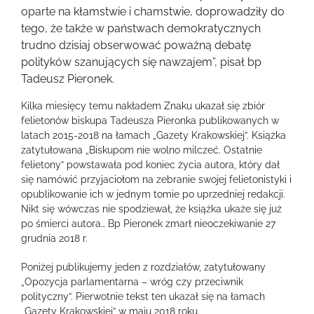
większy
oparte na kłamstwie i chamstwie, doprowadziły do
obrazek
tego, że także w państwach demokratycznych
trudno dzisiaj obserwować poważną debatę
polityków szanujących się nawzajem”, pisał bp
Tadeusz Pieronek.
Kilka miesięcy temu nakładem Znaku ukazał się zbiór
felietonów biskupa Tadeusza Pieronka publikowanych w
latach 2015-2018 na łamach „Gazety Krakowskiej”. Książka
zatytułowana „Biskupom nie wolno milczeć. Ostatnie
felietony” powstawała pod koniec życia autora, który dał
się namówić przyjaciołom na zebranie swojej felietonistyki i
opublikowanie ich w jednym tomie po uprzedniej redakcji.
Nikt się wówczas nie spodziewał, że książka ukaże się już
po śmierci autora… Bp Pieronek zmarł nieoczekiwanie 27
grudnia 2018 r.
Poniżej publikujemy jeden z rozdziałów, zatytułowany
„Opozycja parlamentarna – wróg czy przeciwnik
polityczny”. Pierwotnie tekst ten ukazał się na łamach
„Gazety Krakowskiej” w maju 2018 roku.