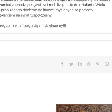
ozumieć zachodzące zjawiska i mobilizując się do działania. Wielu
a, próbującego docierać do inaczej myślących za pomocą
otwarciem na świat współczesny.
i regularnie nań zaglądają – dziękujemy!!!
Facebook
Twitter
LinkedIn
WhatsApp
Pinteres
E