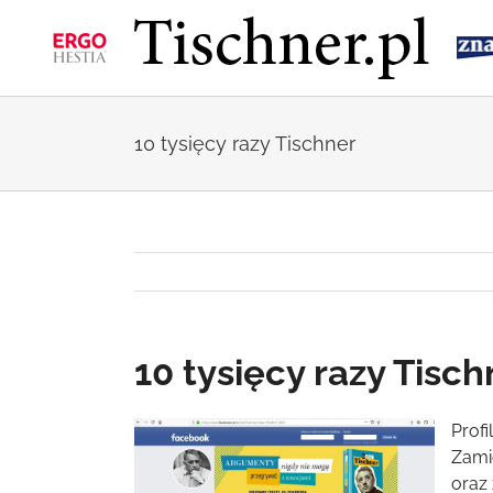
Przejdź
do
zawartości
10 tysięcy razy Tischner
10 tysięcy razy Tisch
Pokaż
Profi
większy
Zami
obrazek
oraz 