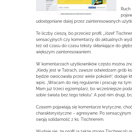
Ruch 
pojaw
udostępniane dalej przez zainteresowanych użyt
Te liczby cieszą, bo przecież profil „Józef Tischn
sensacyjnych czy komentarzy do aktualnych wydar
też od czasu do czasu teksty skłaniające do głębs
większym zainteresowaniem.
W komentarzach użytkowników często można znaleź
„Kiedy jest w Tatrach, zawsze odwiedzam grób ks
będzie owocowała przez wiele pokoleń”, dodaje kt
wpis: „Wracam do niej regularnie i pracuję na ty
Mam już trzeci egzemplarz, bo wcześniejsze pod
sobie świata bez tego tekstu”. A pod nim drugi, br
Czasem pojawiają się komentarze krytyczne, choć
charakterystyczne – agresywne. Po sensacyjnym 
swoją solidarność z ks. Tischnerem.
Wydaje się, że profil (a także strona Tischner.pl) 