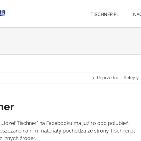
TISCHNER.PL
NA
Poprzedni
Kolejny
ner
l „Józef Tischner” na Facebooku ma już 10 000 polubień!
eszczane na nim materiały pochodzą ze strony Tischner.pl
z innych źródeł.