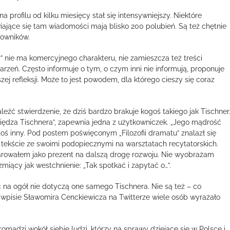
na profilu od kilku miesięcy stał się intensywniejszy. Niektóre
iające się tam wiadomości mają blisko 200 polubień. Są też chętnie
kowników.
er” nie ma komercyjnego charakteru, nie zamieszcza też treści
zeń. Często informuje o tym, o czym inni nie informują, proponuje
zej refleksji. Może to jest powodem, dla którego cieszy się coraz
ć stwierdzenie, że dziś bardzo brakuje kogoś takiego jak Tischner
iędza Tischnera”, zapewnia jedna z użytkowniczek. „Jego mądrość
oś inny. Pod postem poświęconym „Filozofii dramatu” znalazł się
m tekście ze swoimi podopiecznymi na warsztatach recytatorskich.
arowałem jako prezent na dalszą drogę rozwoju. Nie wyobrażam
zmiący jak westchnienie: „Tak spotkać i zapytać o…”.
 na ogół nie dotyczą one samego Tischnera. Nie są też – co
wpisie Sławomira Cenckiewicza na Twitterze wiele osób wyrażało
gromadzi wokół siebie ludzi, którzy na sprawy dziejące się w Polsce i