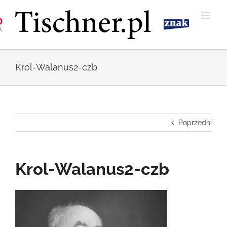
Przejdź
do
zawartości
Krol-Walanus2-czb
Poprzedni
Krol-Walanus2-czb