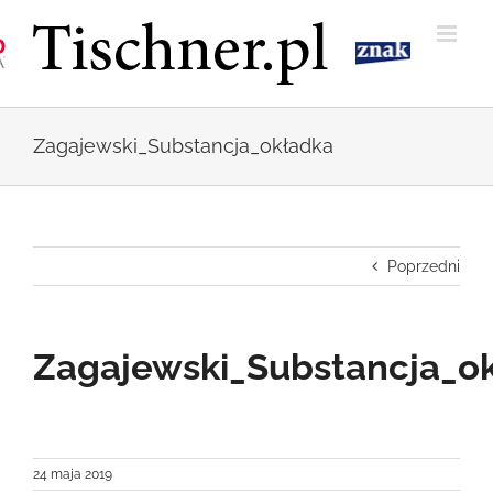
Przejdź
do
zawartości
Zagajewski_Substancja_okładka
Poprzedni
Zagajewski_Substancja_o
24 maja 2019