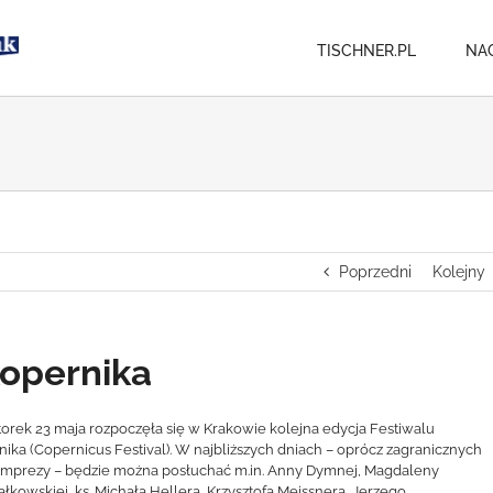
TISCHNER.PL
NA
Poprzedni
Kolejny
Kopernika
orek 23 maja rozpoczęła się w Krakowie kolejna edycja Festiwalu
ika (Copernicus Festival). W najbliższych dniach – oprócz zagranicznych
 imprezy – będzie można posłuchać m.in. Anny Dymnej, Magdaleny
łkowskiej, ks. Michała Hellera, Krzysztofa Meissnera, Jerzego