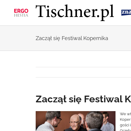
Przejdź
do
zawartości
Zaczął się Festiwal Kopernika
Zaczął się Festiwal 
Pokaż
We wt
Kopern
większy
gości
obrazek
Grzeba