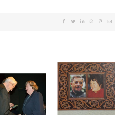
Facebook
Twitter
LinkedIn
WhatsApp
Pinteres
E
Zmarła Wanda Czubernatowa