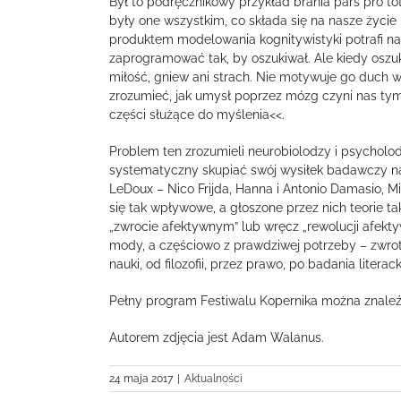
Był to podręcznikowy przykład brania pars pro to
były one wszystkim, co składa się na nasze życi
produktem modelowania kognitywistyki potrafi n
zaprogramować tak, by oszukiwał. Ale kiedy oszuku
miłość, gniew ani strach. Nie motywuje go duch 
zrozumieć, jak umysł poprzez mózg czyni nas tym
części służące do myślenia<<.
Problem ten zrozumieli neurobiolodzy i psycholod
systematyczny skupiać swój wysiłek badawczy na 
LeDoux – Nico Frijda, Hanna i Antonio Damasio, Mi
się tak wpływowe, a głoszone przez nich teorie ta
„zwrocie afektywnym” lub wręcz „rewolucji afekty
mody, a częściowo z prawdziwej potrzeby – zwro
nauki, od filozofii, przez prawo, po badania literackie
Pełny program Festiwalu Kopernika można znale
Autorem zdjęcia jest Adam Walanus.
24 maja 2017
|
Aktualności