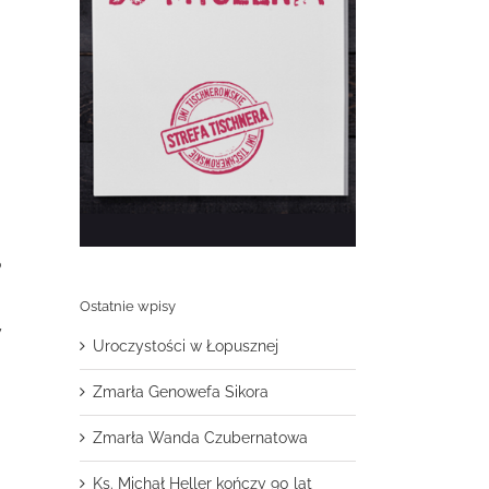
o
Ostatnie wpisy
y
Uroczystości w Łopusznej
Zmarła Genowefa Sikora
Zmarła Wanda Czubernatowa
Ks. Michał Heller kończy 90 lat