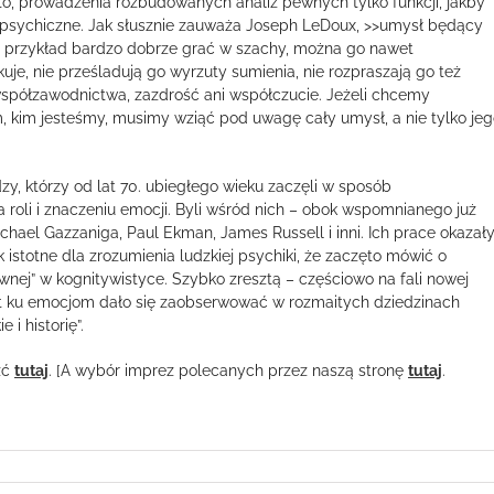
to, prowadzenia rozbudowanych analiz pewnych tylko funkcji, jakby
e psychiczne. Jak słusznie zauważa Joseph LeDoux, >>umysł będący
a przykład bardzo dobrze grać w szachy, można go nawet
je, nie prześladują go wyrzuty sumienia, nie rozpraszają go też
współzawodnictwa, zazdrość ani współczucie. Jeżeli chcemy
, kim jesteśmy, musimy wziąć pod uwagę cały umysł, a nie tylko je
zy, którzy od lat 70. ubiegłego wieku zaczęli w sposób
roli i znaczeniu emocji. Byli wśród nich – obok wspomnianego już
chael Gazzaniga, Paul Ekman, James Russell i inni. Ich prace okazał
k istotne dla zrozumienia ludzkiej psychiki, że zaczęto mówić o
wnej” w kognitywistyce. Szybko zresztą – częściowo na fali nowej
t ku emocjom dało się zaobserwować w rozmaitych dziedzinach
 i historię”.
źć
tutaj
. [A wybór imprez polecanych przez naszą stronę
tutaj
.