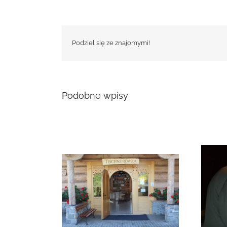
Podziel się ze znajomymi!
Podobne wpisy
i w Łopusznej
Zmarła Genowefa Sikora