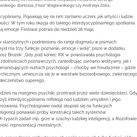
wskiego, Bartosza „Fisza” Waglewskiego czy Andrzeja Zolla.
plinarny. Pojawiają się na nim zarówno uczeni, jak artyści i ludzie
ności. W tym roku okazja do takiego interdyscyplinarnego spotkania
 emocje. Festiwal potrwa do niedzieli 28 maja.
ów starożytnych i podniesiony do rangi dogmatu w pismach
mysł ma trzy funkcje: poznanie, emocje i wolę”, pisze w dodatku
sz Brożek. „Gdy pod koniec XIX w. powstawała psychologia
 zdolnościach poznawczych, zaniedbując zarówno wolitywny, jak i
manizujących nurtach psychologii – choćby we freudyzmie – gdzie
sychicznym, umieszcza się je w warstwie bezosobowego, zwierzęceg
ołeczeństwo superego.
zieś na margines psychiki, przetrwał przez wiele dziesięcioleci. Gd
 czyli interdyscyplinarna refleksja nad ludzkim umysłem i jego
resowania. Psychologowie nadal skupiali się na funkcjach
eligencji ponawiali próby konstrukcji takich systemów
ach zadań (np. grze w szachy) ludzkiej inteligencji, a filozofowie
 treść reprezentacji mentalnych.