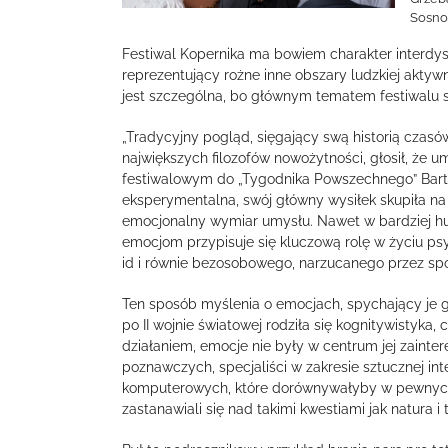
Sosno
Festiwal Kopernika ma bowiem charakter interdyscy
reprezentujący rożne inne obszary ludzkiej aktyw
jest szczególna, bo głównym tematem festiwalu są
„Tradycyjny pogląd, sięgający swą historią czas
największych filozofów nowożytności, głosił, że u
festiwalowym do „Tygodnika Powszechnego” Barto
eksperymentalna, swój główny wysiłek skupiła na
emocjonalny wymiar umysłu. Nawet w bardziej hu
emocjom przypisuje się kluczową rolę w życiu p
id i równie bezosobowego, narzucanego przez sp
Ten sposób myślenia o emocjach, spychający je gd
po II wojnie światowej rodziła się kognitywistyka,
działaniem, emocje nie były w centrum jej zainte
poznawczych, specjaliści w zakresie sztucznej int
komputerowych, które dorównywałyby w pewnych typ
zastanawiali się nad takimi kwestiami jak natura i