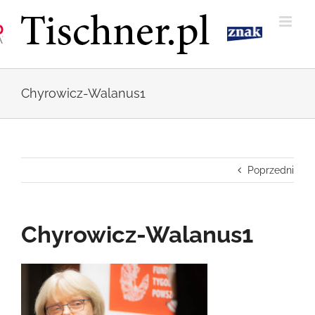
Przejdź
do
zawartości
Chyrowicz-Walanus1
Poprzedni
Chyrowicz-Walanus1