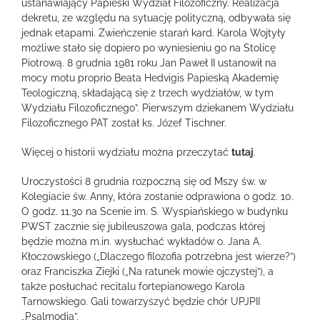
ustanawiający Papieski Wydział Filozoficzny. Realizacja
dekretu, ze względu na sytuację polityczną, odbywała się
jednak etapami. Zwieńczenie starań kard. Karola Wojtyły
możliwe stało się dopiero po wyniesieniu go na Stolicę
Piotrową. 8 grudnia 1981 roku Jan Paweł II ustanowił na
mocy motu proprio Beata Hedvigis Papieską Akademię
Teologiczną, składającą się z trzech wydziałów, w tym
Wydziału Filozoficznego”. Pierwszym dziekanem Wydziału
Filozoficznego PAT został ks. Józef Tischner.
Więcej o historii wydziału można przeczytać
tutaj
.
Uroczystości 8 grudnia rozpoczną się od Mszy św. w
Kolegiacie św. Anny, która zostanie odprawiona o godz. 10.
O godz. 11.30 na Scenie im. S. Wyspiańskiego w budynku
PWST zacznie się jubileuszowa gala, podczas której
będzie można m.in. wysłuchać wykładów o. Jana A.
Kłoczowskiego („Dlaczego filozofia potrzebna jest wierze?”)
oraz Franciszka Ziejki („Na ratunek mowie ojczystej”), a
także posłuchać recitalu fortepianowego Karola
Tarnowskiego. Gali towarzyszyć będzie chór UPJPII
„Psalmodia”.