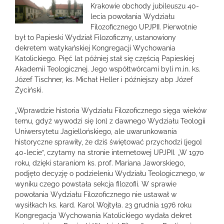
większy
Krakowie obchody jubileuszu 40-
obrazek
lecia powołania Wydziału
Filozoficznego UPJPII. Pierwotnie
był to Papieski Wydział Filozoficzny, ustanowiony
dekretem watykańskiej Kongregacji Wychowania
Katolickiego. Pięć lat później stał się częścią Papieskiej
Akademii Teologicznej. Jego współtwórcami byli m.in. ks.
Józef Tischner, ks. Michał Heller i późniejszy abp Józef
Życiński.
„Wprawdzie historia Wydziału Filozoficznego sięga wieków
temu, gdyż wywodzi się [on] z dawnego Wydziału Teologii
Uniwersytetu Jagiellońskiego, ale uwarunkowania
historyczne sprawiły, że dziś świętować przychodzi [jego]
40-lecie”, czytamy na stronie internetowej UPJPII. „W 1970
roku, dzięki staraniom ks. prof. Mariana Jaworskiego,
podjęto decyzję o podzieleniu Wydziału Teologicznego, w
wyniku czego powstała sekcja filozofii. W sprawie
powołania Wydziału Filozoficznego nie ustawał w
wysiłkach ks. kard. Karol Wojtyła. 23 grudnia 1976 roku
Kongregacja Wychowania Katolickiego wydała dekret