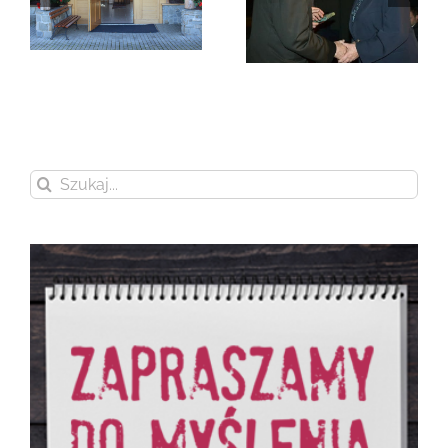
Zmarła Genowefa
Sikora
Zmarła Wanda
Czubernatowa
Szukaj