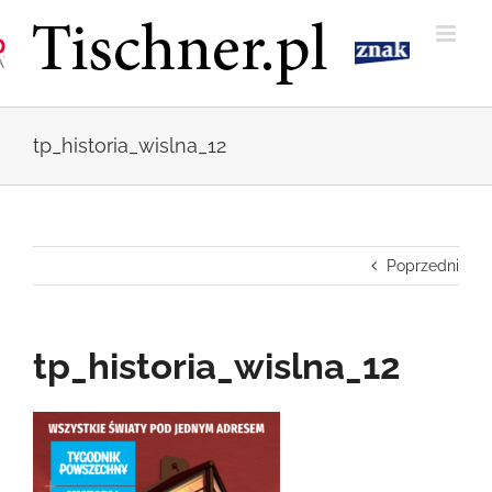
Przejdź
do
zawartości
tp_historia_wislna_12
Poprzedni
tp_historia_wislna_12