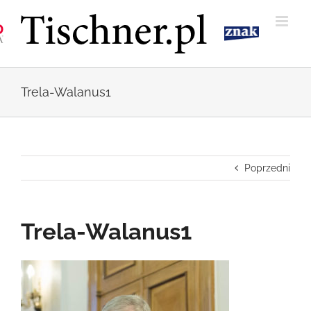
Przejdź
do
zawartości
Trela-Walanus1
Poprzedni
Trela-Walanus1