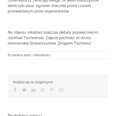
Obserwatorzy zwracają uwagę, że wielu maturzystów
skończyło pisać egzamin znacznie przed czasem
przewidzianym przez organizatorów.
Na zdjęciu: młodzież podczas debaty poświęconej ks.
Józefowi Tischnerowi. Zdjęcie pochodzi ze strony
internetowej Stowarzyszenia „Drogami Tischnera”.
8 czerwca 2020
|
Aktualności
Podziel się ze znajomymi!
Facebook
Twitter
LinkedIn
WhatsApp
Pinterest
Email
Podobne wpisy