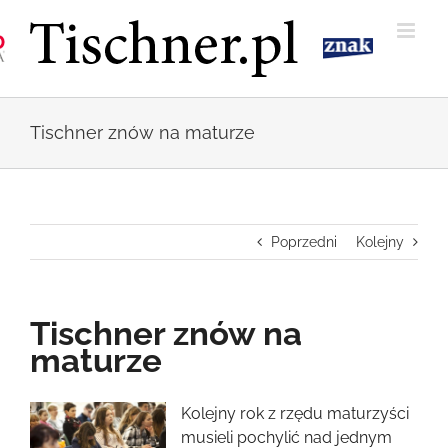
Przejdź
do
zawartości
Tischner znów na maturze
Poprzedni
Kolejny
Tischner znów na
maturze
Pokaż
Kolejny rok z rzędu maturzyści
większy
musieli pochylić nad jednym