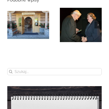
Zmarła Genowefa
Sikora
Zmarła Wanda
Czubernatowa
Szukaj