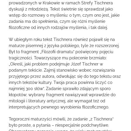
prowadzonych w Krakowie w ramach Strefy Tischnera
dyskusji z młodzieżą. Tekst świetnie się sprawdzał jako
wstęp do rozmowy o myśleniu: o tym, czym ono jest, jakie
zadania ma do spełnienia, czym się różni myślenie
filozoficzne od innych rodzajów myślenia, i tak dalej.
W ubiegłym roku tekst Tischnera również pojawił się na
maturze pisemnej z języka polskiego, tyle że rozszerzonej.
Był to fragment „Filozofii dramatu” poświęcony pojęciu
tragiczności. Towarzyszące mu polecenie brzmiało:
„Określ, jaki problem podejmuje Józef Tischner w
podanym tekście. Zajmij stanowisko wobec rozwiązania
przyjętego przez autora, odwołując się do tego tekstu oraz
innych tekstów kultury. Twoja praca powinna liczyć co
najmniej 300 słów”. Zadanie sprawiło zdającym sporo
kłopotów; wybrany fragment nawiązywał wprawdzie do
mitologii i literatury antycznej, ale wymagał też od
interpretujących pewnego wyrobienia filozoficznego.
Tegoroczni maturzyści mówili, że zadanie „z Tischnera”
było proste, a pytania – niespecjalnie podchwytliwe.