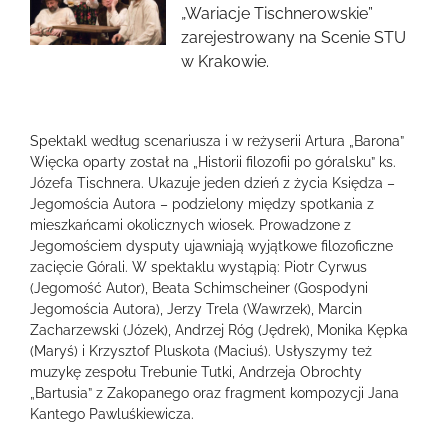
obrazek
„Wariacje Tischnerowskie”
zarejestrowany na Scenie STU
w Krakowie.
Spektakl według scenariusza i w reżyserii Artura „Barona”
Więcka oparty został na „Historii filozofii po góralsku” ks.
Józefa Tischnera. Ukazuje jeden dzień z życia Księdza –
Jegomościa Autora – podzielony między spotkania z
mieszkańcami okolicznych wiosek. Prowadzone z
Jegomościem dysputy ujawniają wyjątkowe filozoficzne
zacięcie Górali. W spektaklu wystąpią: Piotr Cyrwus
(Jegomość Autor), Beata Schimscheiner (Gospodyni
Jegomościa Autora), Jerzy Trela (Wawrzek), Marcin
Zacharzewski (Józek), Andrzej Róg (Jędrek), Monika Kępka
(Maryś) i Krzysztof Pluskota (Maciuś). Usłyszymy też
muzykę zespołu Trebunie Tutki, Andrzeja Obrochty
„Bartusia” z Zakopanego oraz fragment kompozycji Jana
Kantego Pawluśkiewicza.