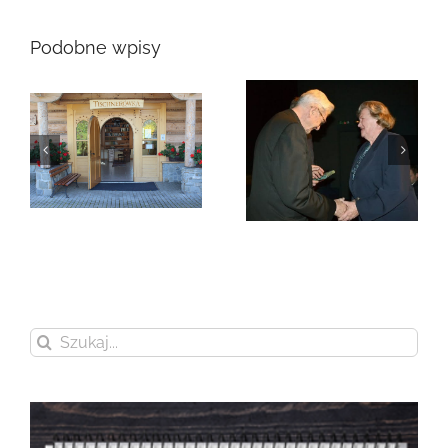
Podobne wpisy
Zmarła Genowefa
Sikora
Zmarła Wanda
Czubernatowa
Szukaj