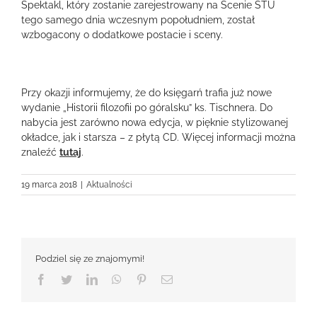
Spektakl, który zostanie zarejestrowany na Scenie STU
tego samego dnia wczesnym popołudniem, został
wzbogacony o dodatkowe postacie i sceny.
Przy okazji informujemy, że do księgarń trafia już nowe
wydanie „Historii filozofii po góralsku” ks. Tischnera. Do
nabycia jest zarówno nowa edycja, w pięknie stylizowanej
okładce, jak i starsza – z płytą CD. Więcej informacji można
znaleźć
tutaj
.
19 marca 2018
|
Aktualności
Podziel się ze znajomymi!
Facebook
Twitter
LinkedIn
WhatsApp
Pinterest
Email