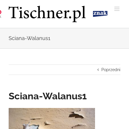
Przejdź
do
zawartości
Sciana-Walanus1
Poprzedni
Sciana-Walanus1