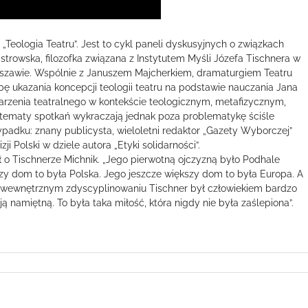
Teologia Teatru”. Jest to cykl paneli dyskusyjnych o związkach
-Ostrowska, filozofka związana z Instytutem Myśli Józefa Tischnera w
rszawie. Wspólnie z Januszem Majcherkiem, dramaturgiem Teatru
ę ukazania koncepcji teologii teatru na podstawie nauczania Jana
darzenia teatralnego w kontekście teologicznym, metafizycznym,
 tematy spotkań wykraczają jednak poza problematykę ściśle
zypadku: znany publicysta, wieloletni redaktor „Gazety Wyborczej”
 Polski w dziele autora „Etyki solidarności”.
 o Tischnerze Michnik. „Jego pierwotną ojczyzną było Podhale
zy dom to była Polska. Jego jeszcze większy dom to była Europa. A
ym wewnętrznym zdyscyplinowaniu Tischner był człowiekiem bardzo
ją namiętną. To była taka miłość, która nigdy nie była zaślepiona”.