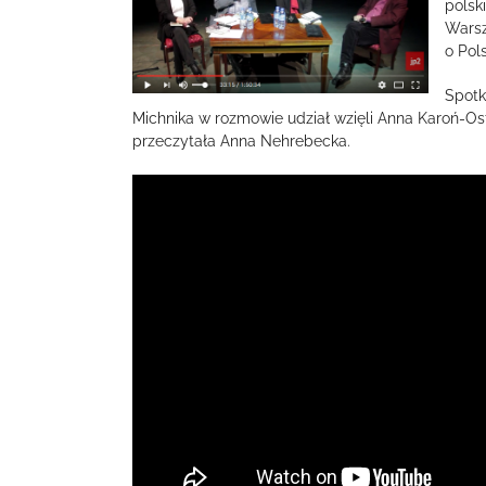
polsk
Warsz
o Pol
Spotk
Michnika w rozmowie udział wzięli Anna Karoń-Os
przeczytała Anna Nehrebecka.