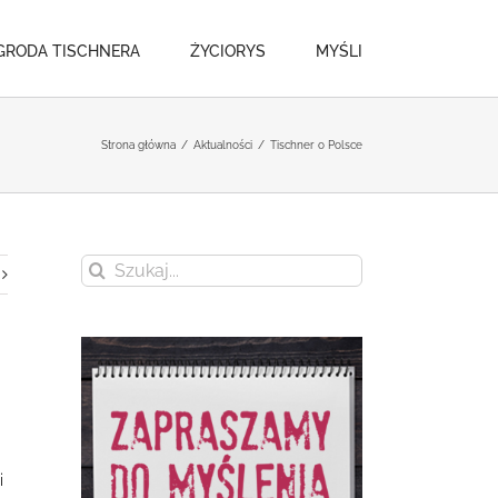
GRODA TISCHNERA
ŻYCIORYS
MYŚLI
Strona główna
/
Aktualności
/
Tischner o Polsce
Szukaj
i