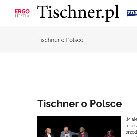
Przejdź
do
zawartości
Tischner o Polsce
Tischner o Polsce
Pokaż
„Miał
większy
to pi
obrazek
przed