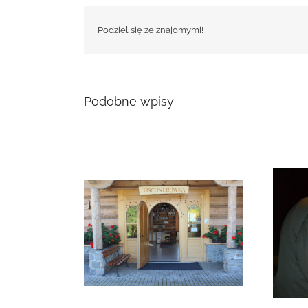
Podziel się ze znajomymi!
Podobne wpisy
i w Łopusznej
Zmarła Genowefa Sikora