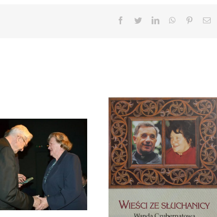
Facebook
Twitter
LinkedIn
WhatsApp
Pinteres
E
Zmarła Wanda Czubernatowa