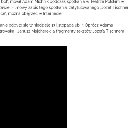
i ból”, mówił Adam Michnik podczas spotkania w Teatrze Polskim w
awie. Filmowy zapis tego spotkania, zatytułowanego „Józef Tischne
sce”, można obejrzeć w Internecie.
anie odbyło się w niedzielę 13 listopada ub. r. Oprócz Adama
trowska i Janusz Majcherek, a fragmenty tekstów Józefa Tischnera