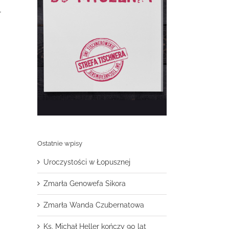
r
Ostatnie wpisy
Uroczystości w Łopusznej
Zmarła Genowefa Sikora
Zmarła Wanda Czubernatowa
Ks. Michał Heller kończy 90 lat