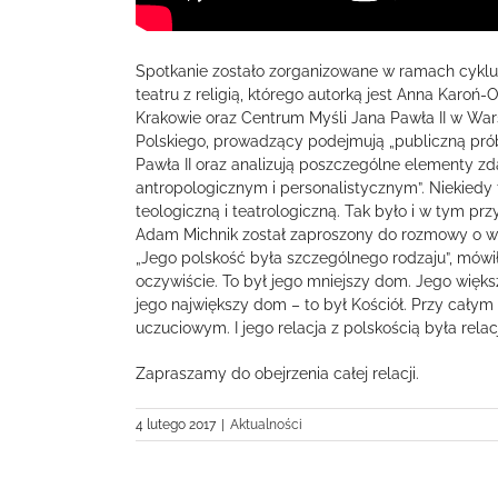
Spotkanie zostało zorganizowane w ramach cyklu „
teatru z religią, którego autorką jest Anna Karoń
Krakowie oraz Centrum Myśli Jana Pawła II w Wa
Polskiego, prowadzący podejmują „publiczną prób
Pawła II oraz analizują poszczególne elementy z
antropologicznym i personalistycznym”. Niekiedy
teologiczną i teatrologiczną. Tak było i w tym pr
Adam Michnik został zaproszony do rozmowy o wizji
„Jego polskość była szczególnego rodzaju”, mówił
oczywiście. To był jego mniejszy dom. Jego więks
jego największy dom – to był Kościół. Przy cał
uczuciowym. I jego relacja z polskością była relac
Zapraszamy do obejrzenia całej relacji.
4 lutego 2017
|
Aktualności