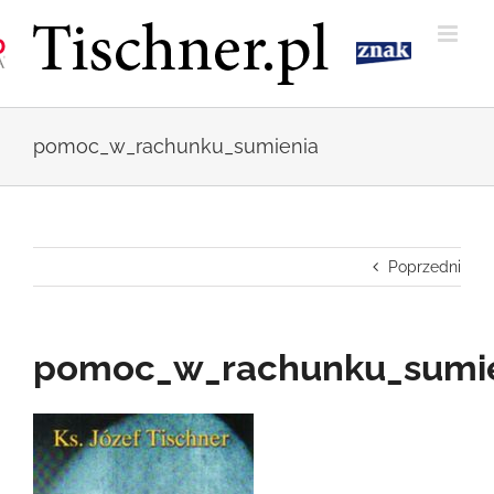
Przejdź
do
zawartości
pomoc_w_rachunku_sumienia
Poprzedni
pomoc_w_rachunku_sumi