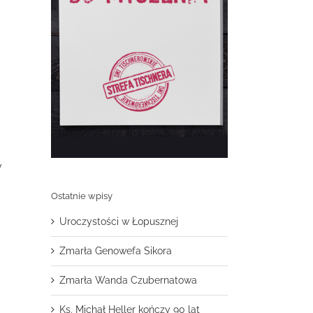
w
Ostatnie wpisy
Uroczystości w Łopusznej
Zmarła Genowefa Sikora
Zmarła Wanda Czubernatowa
Ks. Michał Heller kończy 90 lat