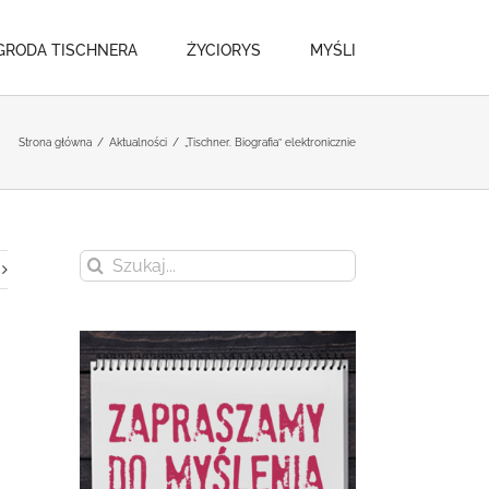
GRODA TISCHNERA
ŻYCIORYS
MYŚLI
Strona główna
/
Aktualności
/
„Tischner. Biografia” elektronicznie
Szukaj