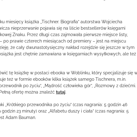
lku miesięcy książka „Tischner. Biografia” autorstwa Wojciecha
icza nieprzerwanie pojawia się na liście bestsellerów księgarni
kowej Znaku. Przez długi czas zajmowała pierwsze miejsce listy,
 – po prawie czterech miesiącach od premiery – jest na miejscu
eję, że cały dwunastotysięczny nakład rozejdzie się jeszcze w tym
 książka jest chętnie zamawiana w księgarniach wysyłkowych, ale też
wić tę książkę w postaci ebooka w Woblinku, który specjalizuje się 
ruje też w formie ebooków kilka książek samego Tischnera, m.in.
i przewodnik po życiu”, „Mądrość człowieka gór”, „Rozmowy z dziećmi.
 Pełną ofertę można znaleźć
tutaj
.
ki „Krótkiego przewodnika po życiu” (czas nagrania: 5 godzin 46
 godzin 23 minuty) oraz „Alfabetu duszy i ciała” (czas nagrania: 5
 jest Adam Bauman.