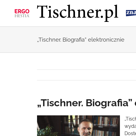
Przejdź
do
zawartości
„Tischner. Biografia” elektronicznie
„Tischner. Biografia”
Pokaż
„Tisc
większy
wyda
obrazek
Dost