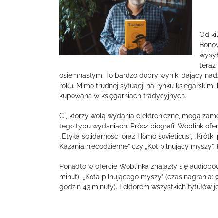
Od ki
Bonow
wysył
teraz
osiemnastym. To bardzo dobry wynik, dający nadzi
roku. Mimo trudnej sytuacji na rynku księgarskim,
kupowana w księgarniach tradycyjnych.
Ci, którzy wolą wydania elektroniczne, mogą zamó
tego typu wydaniach. Prócz biografii Woblink ofe
„Etyka solidarności oraz Homo sovieticus”, „Krótk
Kazania niecodzienne” czy „Kot pilnujący myszy”.
Ponadto w ofercie Woblinka znalazły się audioboo
minut), „Kota pilnującego myszy” (czas nagrania: 9
godzin 43 minuty). Lektorem wszystkich tytułów