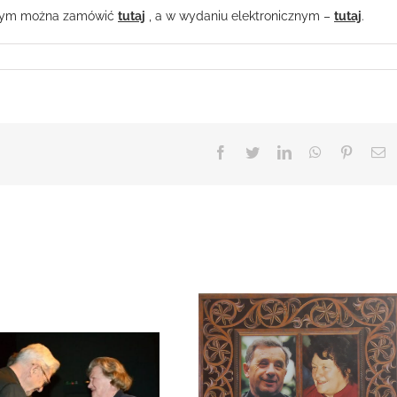
rowym można zamówić
tutaj
, a w wydaniu elektronicznym –
tutaj
.
Facebook
Twitter
LinkedIn
WhatsApp
Pinteres
E