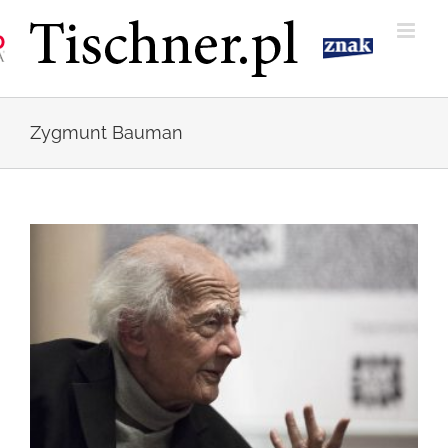
Przejdź
do
zawartości
Zygmunt Bauman