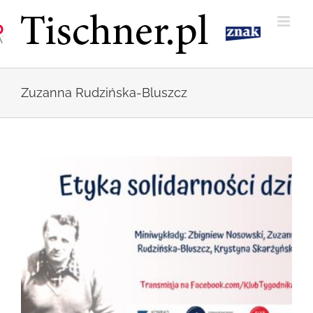
Przejdź
do
zawartości
Zuzanna Rudzińska-Bluszcz