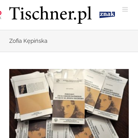
Przejdź
do
zawartości
Zofia Kępińska